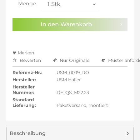
inkl. 21% MwSt.: 383,34 €
Menge
inkl. 22% MwSt.: 386,50 €
Sie haben die
Datenschutzbestimmungen
zur
In den
Warenkorb
Kenntnis genommen.
Preisalarm aktivieren
Merken
Bewerten
Nur Originale
Muster anford
Referenz-Nr.:
USM_0039_RO
Hersteller:
USM Haller
Hersteller
Nummer:
DE_QS_M22.23
Standard
Lieferung:
Paketversand, montiert
Beschreibung