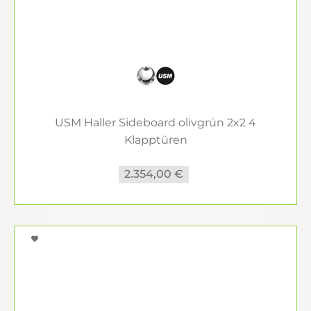
Lowboards, die wir für Sie bereithalten. Lassen Sie
sich inspirieren von den zeitlosen Designs von
USM Haller oder der detailverliebten Ästhetik von
PIURE. Unsere Möbel verbinden Funktionalität mit
einer unvergleichlichen Eleganz, die Ihre Räume
bereichert.
USM Haller Sideboard olivgrün 2x2 4
Räume einrichten
Klapptüren
2.354,00 €