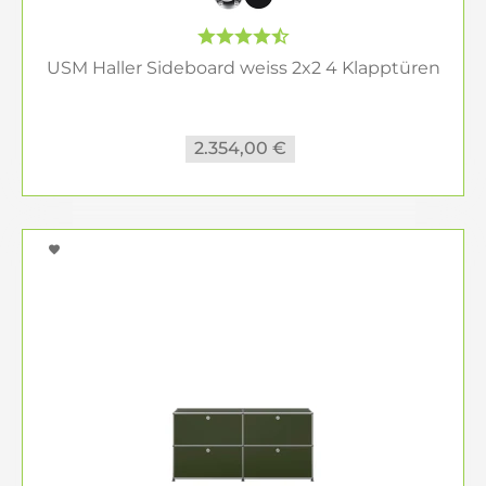
sind Möbelstücke, die nicht nur funktional,
sondern auch eine Hommage an die Kunst des
USM Haller Sideboard weiss 2x2 4 Klapptüren
Möbelbaus sind.
Sideboards & Lowboards für jeden Stil
2.354,00 €
Egal, ob Sie eine minimalistische Einrichtung
bevorzugen oder ein Statement mit Ihrem
Mobiliar setzen möchten – Sideboards und
Lowboards bieten Ihnen die Möglichkeit, Räume
stilvoll und zugleich praktisch zu gestalten.
Wählen Sie aus einer Vielzahl von Materialien wie
Holz, Metall oder Glas und entdecken Sie die
perfekte Lösung für Ihr Zuhause.
Inspiration und Beratung
Stöbern Sie durch unsere Kategorien und
entdecken Sie die Vielfalt an Sideboards und