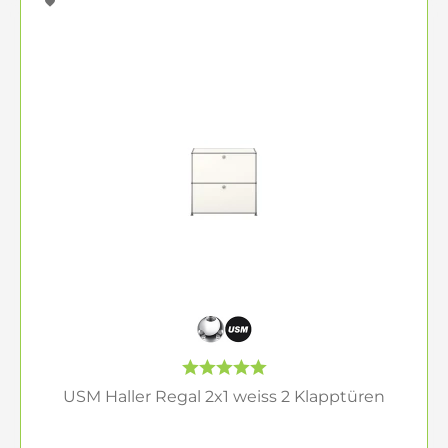
nicht nur der Aufbewahrung, sondern werden
selbst zu einem Highlight Ihrer Einrichtung.
USM Haller – Zeitlose Eleganz und
modulare Flexibilität
Wer auf der Suche nach einem Möbelstück ist, das
sich an jede Lebensphase anpassen lässt, wird bei
USM Haller fündig. Seit 1965 steht das
Unternehmen für ein patentiertes modulares
System, das nicht nur Stauraum bietet, sondern
auch durch schlichte Eleganz überzeugt.
Die Möbel von USM sind individuell konfigurierbar
und lassen sich dank ihrer modularen Bauweise
auch nach Jahren noch erweitern oder neu
zusammenstellen. Ihre Langlebigkeit und
USM Haller Regal 2x1 weiss 2 Klapptüren
Wandelbarkeit machen sie zu einer Investition, die
mit Ihnen wächst. Perfekt für Wohnzimmer, Büro
oder Schlafzimmer – ein USM Sideboard ist immer