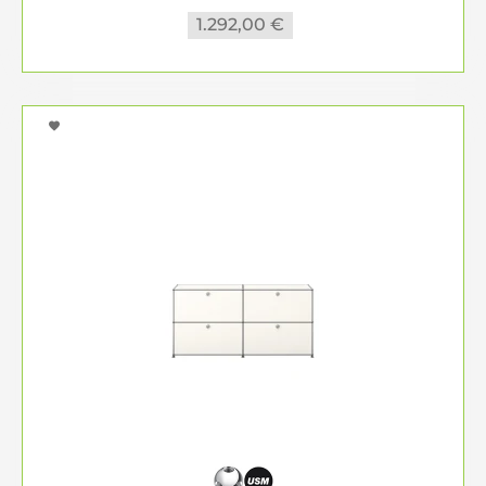
1.292,00 €
eine gute Wahl.
PIURE – Finesse und Perfektion im
Detail
Für Liebhaber von feinem Design und
handwerklicher Präzision ist PIURE die perfekte
Wahl. Mit Kollektionen wie der NEX PUR BOX
bietet PIURE Sideboards, die durch klare Linien,
subtile Schattenfugen und eine auf Gehrung
gearbeitete Optik beeindrucken. Ob vorgefertigt
oder nach Ihren Wünschen zusammengestellt –
diese Möbel bieten grenzenlose Flexibilität und
passen sich Ihrem Stil an.
Darüber hinaus überzeugen weitere Serien wie
NEX Sideboard, NEX Glamour und MESH Living
mit einem modernen, raffinierten Design, das in
jedem Raum Akzente setzt. PIURE Sideboards