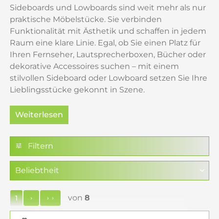
Sideboards und Lowboards sind weit mehr als nur
praktische Möbelstücke. Sie verbinden
Funktionalität mit Ästhetik und schaffen in jedem
Raum eine klare Linie. Egal, ob Sie einen Platz für
Ihren Fernseher, Lautsprecherboxen, Bücher oder
dekorative Accessoires suchen – mit einem
stilvollen Sideboard oder Lowboard setzen Sie Ihre
Lieblingsstücke gekonnt in Szene.
Weiterlesen
Design trifft auf Funktion
Filtern
Ein gutes Sideboard oder Lowboard vereint
Stauraum, Eleganz und Flexibilität. Ob
minimalistisch, modern oder klassisch – die Vielfalt
der Designs eröffnet unzählige Möglichkeiten, Ihre
von
8
1
Räume individuell zu gestalten. Dabei dienen sie