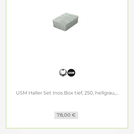
mit USM Haller zu gestalten. Ihr Büro, Ihr Stil – mit
Inneneinrichtung Hufnagel.
Räume einrichten
USM Haller Set Inos Box tief, 250, hellgrau,...
78,00 €