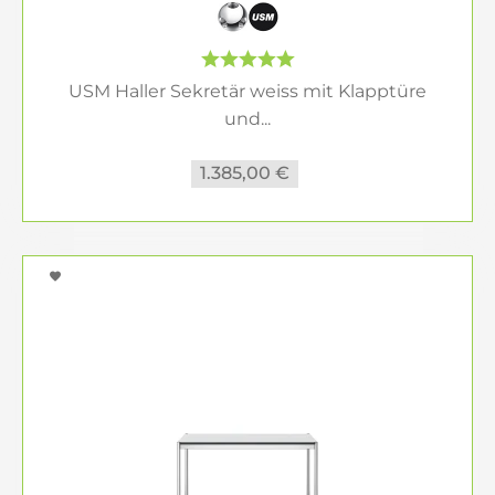
Großraumbüros stellen besondere
Herausforderungen an die Einrichtung. Mit den
modularen Systemen von USM Haller gestalten
USM Haller Sekretär weiss mit Klapptüre
Sie Teamarbeitsplätze, die Kreativität und
und...
Kommunikation fördern. Flexible Trennwände
sorgen für die nötige Privatsphäre, während
1.385,00 €
Stauraumlösungen für Ordnung und Struktur
sorgen. So schaffen Sie ein motivierendes
Arbeitsumfeld, das die Zufriedenheit Ihrer
Mitarbeiter steigert und die Zusammenarbeit
stärkt.
Warum USM Haller Büromöbel? –
Qualität, die überzeugt
USM Haller steht für mehr als nur Design – es ist
eine Philosophie. Die hochwertigen Materialien,
die präzise Verarbeitung und das zeitlose
Erscheinungsbild machen diese Möbel zu einer