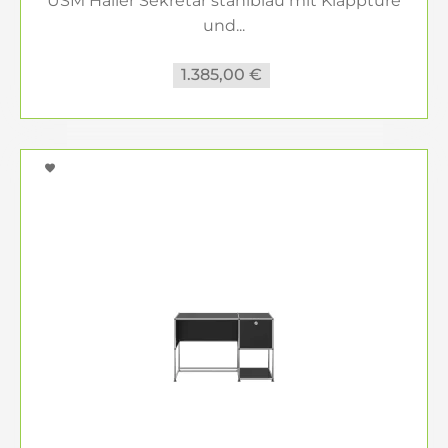
USM Haller Sekretär stahlblau mit Klapptüre
und...
1.385,00 €