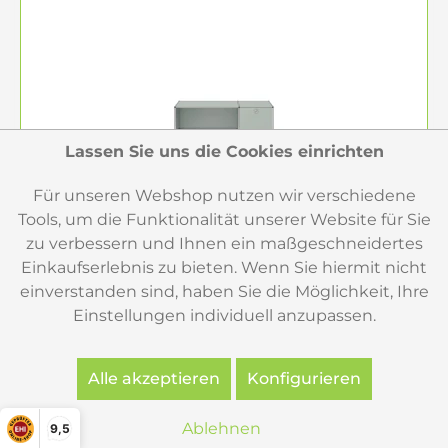
Lassen Sie uns die Cookies einrichten
Für unseren Webshop nutzen wir verschiedene
Tools, um die Funktionalität unserer Website für Sie
zu verbessern und Ihnen ein maßgeschneidertes
Einkaufserlebnis zu bieten. Wenn Sie hiermit nicht
einverstanden sind, haben Sie die Möglichkeit, Ihre
Einstellungen individuell anzupassen.
USM Haller Sekretär lichtgrau mit Klapptüre
und...
Alle akzeptieren
Konfigurieren
1.385,00 €
Ablehnen
9,5