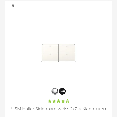
mit durchdachtem Kabelmanagement bis hin zu
eleganten Regalen für Ihre Unterlagen – jedes
Möbelstück kombiniert Funktionalität mit einem
modernen, stilvollen Look. So hinterlassen Sie
auch bei virtuellen Meetings einen professionellen
Eindruck.
USM Haller im Empfangsbereich –
Willkommen mit Stil
Der Empfangsbereich ist die Visitenkarte Ihres
Unternehmens. USM Haller bietet Ihnen flexible
Lösungen, um eine Atmosphäre zu schaffen, die
Kompetenz und Gastfreundschaft ausstrahlt. Ob
Empfangstheken, modulare Regalsysteme oder
diskrete Stauraumlösungen – mit USM Haller
präsentieren Sie Ihre Marke und
USM Haller Sideboard weiss 2x2 4 Klapptüren
Unternehmenskultur auf stilvolle Weise und