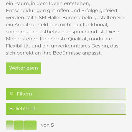
ein Raum, in dem Ideen entstehen,
Entscheidungen getroffen und Erfolge gefeiert
werden. Mit USM Haller Büromöbeln gestalten Sie
ein Arbeitsumfeld, das nicht nur funktional,
sondern auch ästhetisch ansprechend ist. Diese
Möbel stehen für höchste Qualität, modulare
Flexibilität und ein unverkennbares Design, das
sich perfekt an Ihre Bedürfnisse anpasst.
Weiterlesen
USM Haller im Home Office –
Stilvoll und effizient
Filtern
Das Home Office ist heute ein wichtiger
Bestandteil unseres Lebens. Mit USM Haller
schaffen Sie einen Arbeitsplatz, der Ihre
Produktivität fördert und gleichzeitig Ihre
von
5
1
Persönlichkeit widerspiegelt. Von Schreibtischen