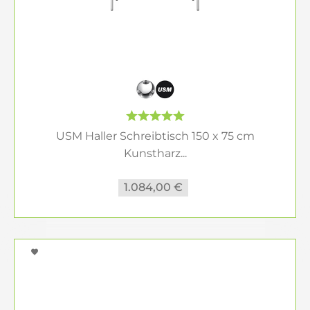
Investition in die Zukunft. Dank des modularen
Aufbaus können Sie Ihre Einrichtung jederzeit an
neue Anforderungen anpassen, ohne dabei
Kompromisse beim Stil einzugehen. Ob im Home
Office, Empfang, Konferenzraum oder
Großraumbüro – USM Haller bietet Lösungen, die
überzeugen.
USM Haller Schreibtisch 150 x 75 cm
Gestalten Sie Ihr Büro mit USM Haller
Kunstharz...
Setzen Sie neue Maßstäbe in der Bürogestaltung
1.084,00 €
mit den zeitlosen und vielseitigen Möbeln von
USM Haller. Entdecken Sie die Möglichkeiten in
unserem Online-Shop und lassen Sie sich von
unserer Expertise beraten. Gemeinsam schaffen
wir ein Arbeitsumfeld, das Stil, Funktionalität und
Qualität vereint.
Kontaktieren Sie uns, um Ihre individuelle Lösung