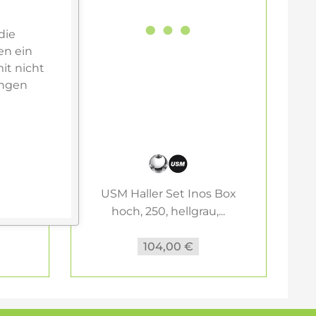
die
en ein
it nicht
ungen
 Box
USM Haller Set Inos Box
U
..
hoch, 250, hellgrau,...
104,00 €