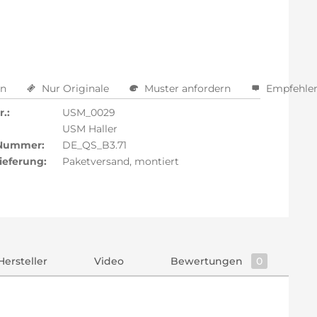
en
Nur Originale
Muster anfordern
Empfehle
.:
USM_0029
USM Haller
 Nummer:
DE_QS_B3.71
ieferung:
Paketversand, montiert
Hersteller
Video
Bewertungen
0