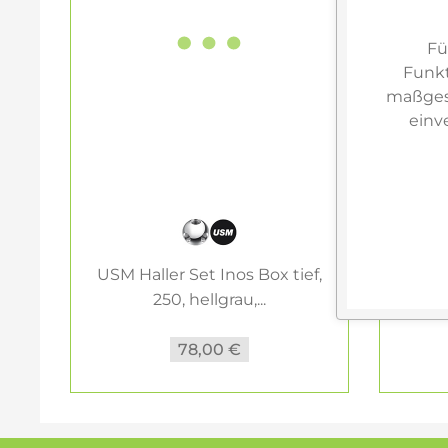
Fü
Funkt
maßgesc
einv
USM Haller Set Inos Box tief,
USM H
250, hellgrau,...
78,00 €