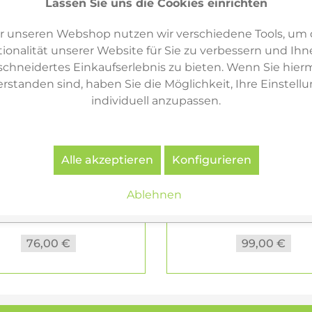
Lassen Sie uns die Cookies einrichten
r unseren Webshop nutzen wir verschiedene Tools, um 
ionalität unserer Website für Sie zu verbessern und Ihn
hneidertes Einkaufserlebnis zu bieten. Wenn Sie hierm
erstanden sind, haben Sie die Möglichkeit, Ihre Einstell
individuell anzupassen.
Alle akzeptieren
Konfigurieren
aller Set Inos Box tief,
USM Haller Set Inos
Ablehnen
250, mit...
hoch, 250, hellgrau,.
76,00 €
99,00 €