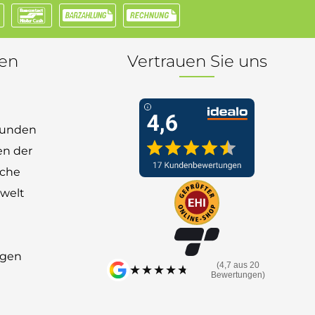
nen
Vertrauen Sie uns
 Kunden
en der
nche
welt
ngen
(4,7 aus 20
★★★★★
★★★★★
Bewertungen)