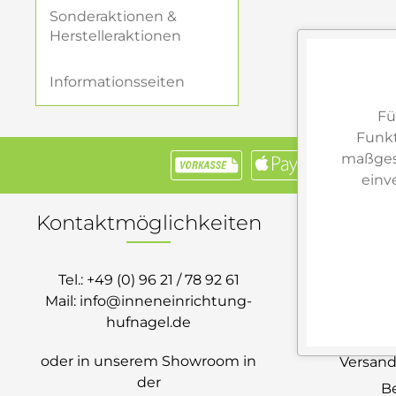
Sonderaktionen &
Herstelleraktionen
Ihre persönl
Wir laden Sie e
Informationsseiten
Möbel suchen, d
finden Sie Insp
Fü
Funkt
maßgesc
einv
Kontaktmöglichkeiten
S
Tel.:
+49 (0) 96 21 / 78 92 61
Mail:
info@inneneinrichtung-
Sie 
hufnagel.de
K
oder in unserem Showroom in
Versand
der
B