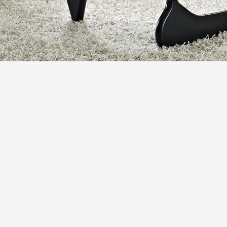
spekt des japanischen Designs ist die Philosophie des Wa
 Vergänglichen und Unprätentiösen feiert. Diese Denkw
e, natürliche Materialien wie Holz, Papier und Stein ve
osphäre schaffen. In dieser Zurückhaltung liegt eine k
.
ination für japanisches Design
keit des japanischen Designs hat ihm weltweite Bewun
st nicht mehr nur in ihrer Heimat beliebt, sondern auc
nd Ausdruck eines Lebensstils, der auf Reduktion, Achts
esign-Inspiration für Ihr Zuhause
hause mit der zeitlosen Eleganz und der ruhigen Ästhe
 wir von Inneneinrichtung Hufnagel Ihnen vielfältige Mög
ie Tradition und Moderne in perfekter Harmonie vereine
ie Ihrem Zuhause eine neue Tiefe verleiht.