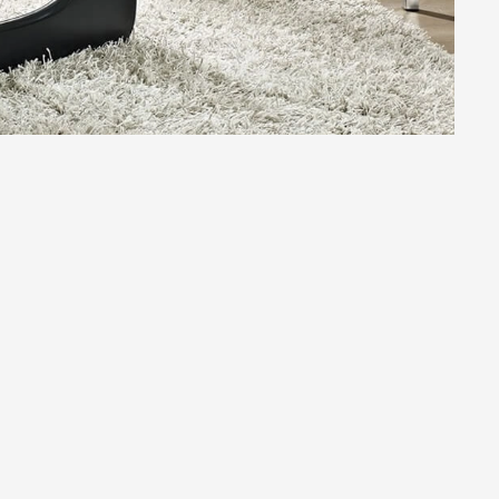
bi-Sabi, die die Schönheit des
eise spiegelt sich in Möbelstücken wider, die
rwenden und durch ihre Schlichtheit eine
raftvolle Eleganz, die Räume beruhigt und ihre
derung eingebracht. Möbel und Accessoires aus
h in Europa und der ganzen Welt begehrte
amkeit und eine tiefe Verbundenheit zur Natur
tik des japanischen Designs bereichern
lichkeiten. Lassen Sie sich inspirieren von
n, und erleben Sie, wie diese besondere