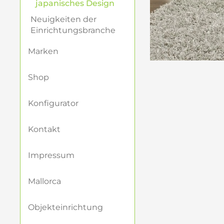
japanisches Design
Ein zentraler A
Neuigkeiten der
Unvollkommenen,
Einrichtungsbranche
bewusst einfach
harmonische Atm
Marken
Bewohner erdet
Shop
Globale Fasz
Konfigurator
Die Einzigartig
Japan sind läng
Objekte. Sie si
Kontakt
setzt.
Impressum
Japanische D
Mallorca
Wenn Sie Ihr Zu
möchten, bieten
Objekteinrichtung
Möbelstücken, d
Designphilosoph