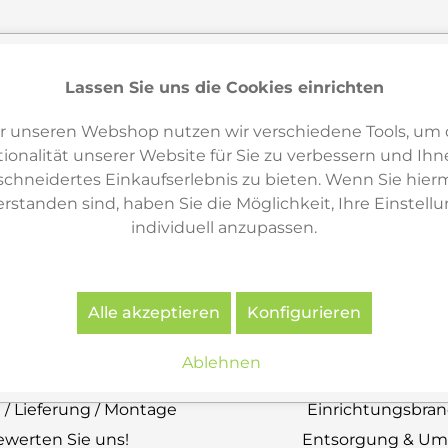
iche Reise in die Welt des japanischen Desi
in, die faszinierende Welt des traditionellen japanische
Lassen Sie uns die Cookies einrichten
ie Ihre Räume beruhigen, oder zeitlose Akzente, die dur
irationen, die Ihrem Zuhause eine ganz besondere Atmos
r unseren Webshop nutzen wir verschiedene Tools, um 
ionalität unserer Website für Sie zu verbessern und Ihn
hneidertes Einkaufserlebnis zu bieten. Wenn Sie hierm
erstanden sind, haben Sie die Möglichkeit, Ihre Einstell
individuell anzupassen.
erviceseiten
Informatio
Alle akzeptieren
Konfigurieren
Kontakt
Newsletter
bitten um Rückruf?
Vorteile für unsere
Ablehnen
ontaktformular
Aktuelle Neuigkeit
 / Lieferung / Montage
Einrichtungsbra
ewerten Sie uns!
Entsorgung & Um