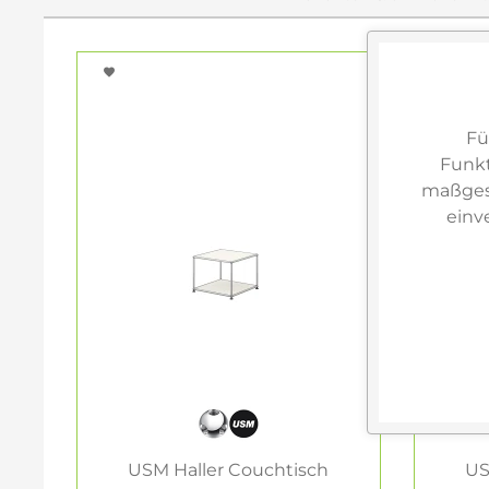
Fü
Funkt
maßgesc
einv
USM Haller Couchtisch
US