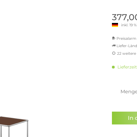
old | Polstermöbel aus Bad
& Chill-out-Sessel
Büro- & Officemöbel
s
NIMBUS – ENGINEERED DESI
Empfangstheken
377,0
STUTTGART
Schreibtische & Bürostühle
inkl. 19
NIMBUS Kollektion
n & Garderobenständer
Outdoormöbel und
Rollcontainer
ssoires
 Kommoden
Lösungen für Ihr Home Offi
Preisalarm 
ollektion
Liefer-Länd
USM Haller Büromöbel
Nils Holger Moormann - Nahe
Ungewöhnlich, Weitblickend
22 weitere
USM Haller Einzelteile & Zu
oires
MwSt.-be
Nils Holger Moormann Koll
o - Leidenschaft für
inkl. 16
es
Lieferzeit
el
inkl. 2
Nils Holger Moormann Konf
inkl. 2
sco Kollektion
inkl. 2
 & Entreé
inkl. 2
Meng
& Badvorleger
inkl. 2
n
Sie hab
lien
genomme
In 
Preisal