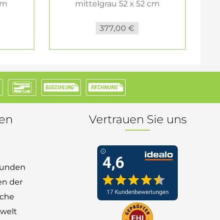
cm
mittelgrau 52 x 52 cm
377,00 €
nen
Vertrauen Sie uns
 Kunden
en der
nche
welt