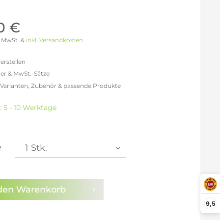
Möller Design - Beste Manufakturqualität
Ausstellungsstücke
aus Lemgo
GN AUS
0 €
Möller Design Kollektion
 % MwSt. &
inkl. Versandkosten
Sonderaktionen & Herstelleraktionen
ce
erstellen
[ more ] aus Hamburg
er & MwSt.-Sätze
Neuigkeiten der Einrichtungsbranche
liegend,
 Varianten, Zubehör & passende Produkte
behör
freit: 316,81 €
ektion
% MwSt.: 367,50 €
: 5 - 10 Werktage
0% MwSt.: 380,17 €
igurator
1% MwSt.: 383,34 €
1% MwSt.: 383,34 €
1% MwSt.: 383,34 €
e
2% MwSt.: 386,50 €
en die
Datenschutzbestimmungen
zur Kenntnis
n.
den
Warenkorb
9,5
arm aktivieren