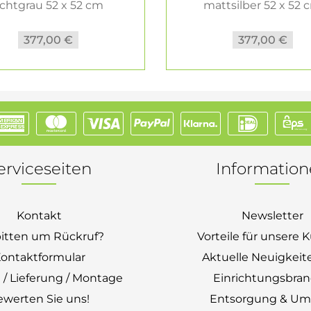
ichtgrau 52 x 52 cm
mattsilber 52 x 52 
377,00 €
377,00 €
erviceseiten
Informatio
Kontakt
Newsletter
bitten um Rückruf?
Vorteile für unsere
ontaktformular
Aktuelle Neuigkeit
 / Lieferung / Montage
Einrichtungsbra
ewerten Sie uns!
Entsorgung & Um