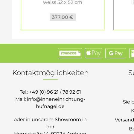
weiss 52 x 52 cm
l
377,00 €
Kontaktmöglichkeiten
S
Tel.:
+49 (0) 96 21 / 78 92 61
Mail:
info@inneneinrichtung-
Sie 
hufnagel.de
K
oder in unserem Showroom in
Versand
der
B
Herrnstraße 14, 92224 Amberg