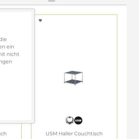
die
en ein
it nicht
ungen
sch
USM Haller Couchtisch