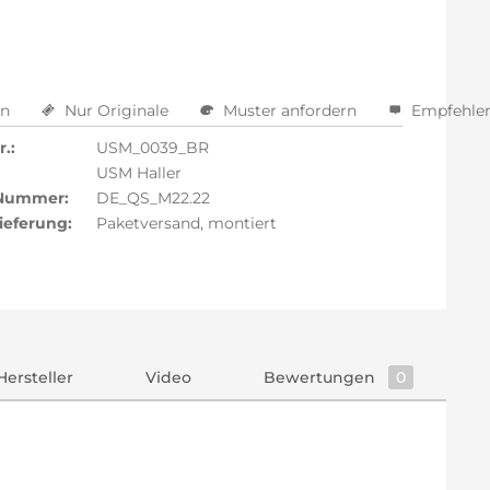
en
Nur Originale
Muster anfordern
Empfehle
.:
USM_0039_BR
USM Haller
 Nummer:
DE_QS_M22.22
ieferung:
Paketversand, montiert
Hersteller
Video
Bewertungen
0