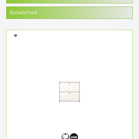
Ihnen?
Ein
USM Haller Regal
ist besonders dann
überzeugend, wenn es nicht nur gut aussieht,
sondern Ihren Raum funktional ergänzt. Deshalb
lohnt sich die Auswahl nach Einsatzbereich,
Proportion und gewünschter Wirkung: ein
kompaktes Regal für kleinere Räume, eine
ausgewogene Lösung für Wohnen und
Homeoffice oder eine größere Konfiguration für
Bücher, Unterlagen und repräsentative Bereiche.
Offene und geschlossene
Konfigurationen
Offene Fächer wirken leicht, zugänglich und
architektonisch klar. Sie eignen sich besonders für
Bücher, Deko und Dinge, die sichtbar bleiben
dürfen. Geschlossene Elemente mit Klapptüren