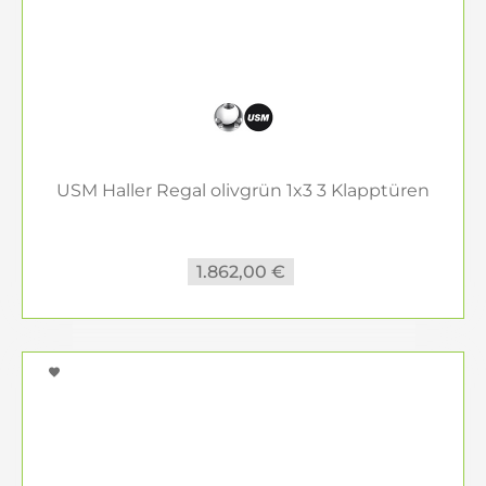
Gelb oder Rot setzen bewusst Akzente und geben
dem Regal mehr Präsenz.
Für Wohnen, Homeoffice und Büro
Ob als Regal im Wohnzimmer, als
Organisationsmöbel im Homeoffice oder als
USM Haller Regal olivgrün 1x3 3 Klapptüren
elegante Lösung in Büro und Empfang: Ein
USM
Haller Regal
bringt Struktur in den Raum und
unterstützt eine klare, hochwertige Einrichtung.
Je nach Konfiguration eignet es sich für Bücher,
1.862,00 €
Ordner, Technik, Sammlerstücke oder dekorative
Objekte.
USM Haller Regale online kaufen
oder individuell planen
Sie können Ihr
USM Regal
direkt online bestellen,
aus vorkonfigurierten Modellen wählen oder Ihre