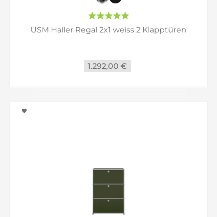
sorgen für mehr Ruhe im Gesamtbild und
schaffen zusätzlichen Stauraum für Unterlagen,
Technik oder Alltagsgegenstände.
USM Haller Regal 2x1 weiss 2 Klapptüren
Modular planen und flexibel erweitern
1.292,00 €
Das USM Haller System ist modular aufgebaut und
lässt sich an veränderte Anforderungen anpassen.
So kann ein Regal kompakt starten und später
erweitert oder umgebaut werden – etwa für mehr
Stauraum, zusätzliche Höhe oder eine andere
Nutzung im Raum.
Farben, Wirkung und Einrichtung
Ein
USM Regal
wirkt je nach Farbe sehr
unterschiedlich. Weiß und Lichtgrau erscheinen
ruhig und leicht, Schwarz und Anthrazit markant
und architektonisch, Beige wohnlich und
harmonisch. Kräftige Farben wie Olivgrün, Blau,