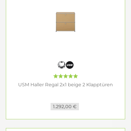
Wunschlösung individuell planen. So finden Sie
genau das
USM Haller Regal
, das zu Ihrem Raum,
Ihrem Stil und Ihrem Stauraumbedarf passt.
Alternativ nutzen Sie den
USM Haller Konfigurator
.
Räume einrichten
USM Haller Regal 2x1 beige 2 Klapptüren
1.292,00 €