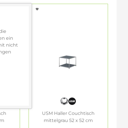
die
en ein
it nicht
ungen
sch
USM Haller Couchtisch
cm
mittelgrau 52 x 52 cm