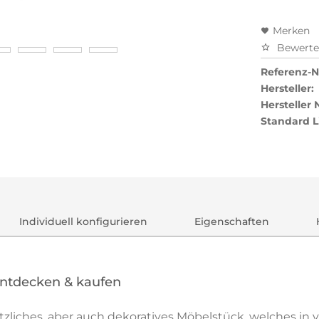
Merken
Bewert
Referenz-Nr
Hersteller:
Hersteller
Standard L
Individuell konfigurieren
Eigenschaften
entdecken & kaufen
 nützliches, aber auch dekoratives Möbelstück, welches 