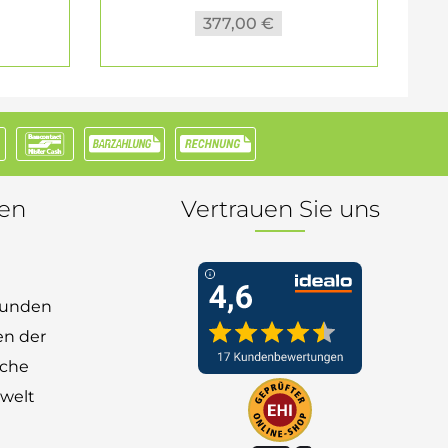
377,00 €
nen
Vertrauen Sie uns
 Kunden
en der
nche
welt