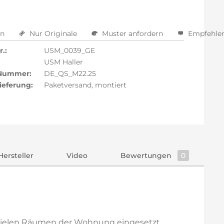
en
Nur Originale
Muster anfordern
Empfehle
.:
USM_0039_GE
USM Haller
 Nummer:
DE_QS_M22.25
ieferung:
Paketversand, montiert
Hersteller
Video
Bewertungen
0
in vielen Räumen der Wohnung eingesetzt