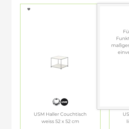
Fü
Funkt
maßgesc
einv
USM Haller Couchtisch
US
weiss 52 x 52 cm
l