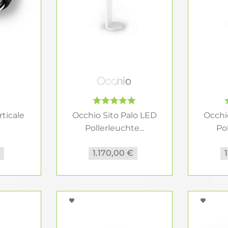
ialien wie Edelstahl, Aluminium oder spezielle Kunststo
eit gegenüber Witterungseinflüssen.
 -intensität
(ca. 2700–3000 Kelvin) schafft eine gemütliche Atmosp
onale Beleuchtung geeignet ist.
e Arten von Außenleuchten
rticale
Occhio Sito Palo LED
Occhi
n
Pollerleuchte...
Pol
chte...
tung von Eingangsbereichen und Fassaden. Sie spenden 
€
1.170,00 €
n
e Orientierung auf Gartenwegen und Einfahrten. Sie le