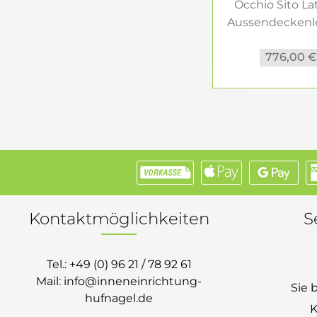
Occhio Sito La
Aussendeckenle
776,00 
Kontaktmöglichkeiten
S
Tel.:
+49 (0) 96 21 / 78 92 61
Mail:
info@inneneinrichtung-
Sie 
hufnagel.de
K