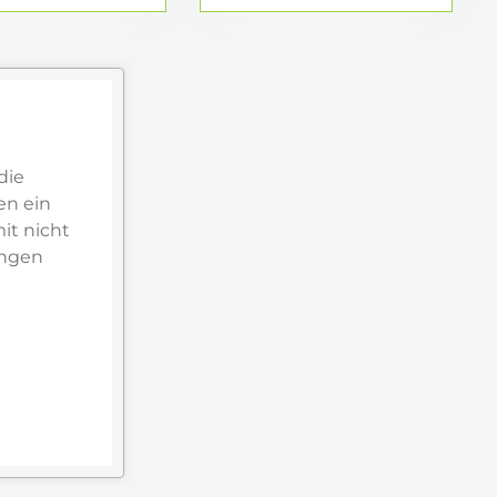
die
en ein
it nicht
ungen