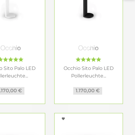
ffe gewährleisten Langlebigkeit und
häre, während neutralweißes Licht (ca. 4000
o Sito Palo LED
Occhio Sito Palo LED
lerleuchte...
Pollerleuchte...
gerichtetes Licht und setzen architektonische
1.170,00 €
1.170,00 €
uchten den Bodenbereich aus und erhöhen die