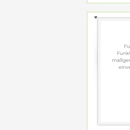
Räume einricht
Fü
Funkt
maßgesc
einv