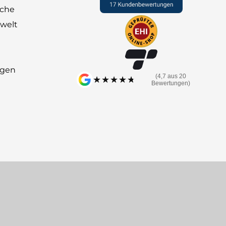
nche
welt
ngen
(4,7 aus 20
★★★★★
★★★★★
Bewertungen)