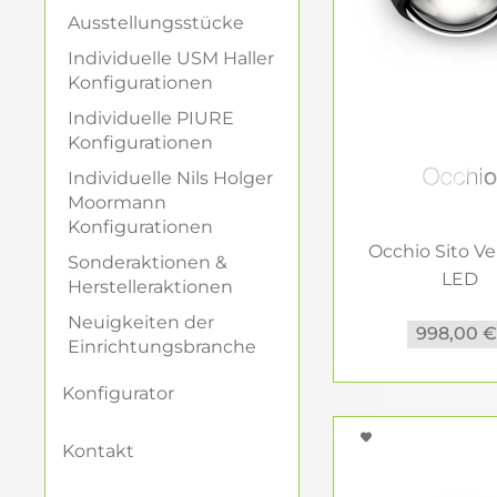
Wetterfeste Mater
Ausstellungsstücke
Widerstandsfähigk
Individuelle USM Haller
Konfigurationen
Lichtfarbe und
Individuelle PIURE
Warmweißes Licht 
Konfigurationen
Kelvin) für funkti
Individuelle Nils Holger
Moormann
Verschieden
Konfigurationen
Occhio Sito Ve
Sonderaktionen &
Wandleuchte
LED
Herstelleraktionen
Aussenwandleu
Ideal zur Beleuch
Neuigkeiten der
998,00 
Akzente.
Einrichtungsbranche
Konfigurator
Wegeleuchte
Sorgen für sicher
Kontakt
Sicherheit.