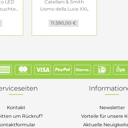
to LED
Catellani & Smith
uchte...
Uomo della Luce XXL
(outdoor)
€
11.590,00 €
erviceseiten
Informatio
Kontakt
Newsletter
bitten um Rückruf?
Vorteile für unsere
ontaktformular
Aktuelle Neuigkeit