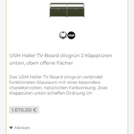
bei Inneneinrichtung Hufnagel
Wo kann ich USM Haller in Amberg kaufen?
Bei Inneneinrichtung Hufnagel in Amberg
erhalten Sie originale USM Haller Möbel mit
persönlicher Beratung, Showroom,
Konfigurationshilfe sowie Lieferung und
USM Haller TV-Board olivgrün 2 Klapptüren
Aufbau.
unten, oben offene Fächer
Das USM Haller TV-Board olivgrün verbindet
Ist Inneneinrichtung Hufnagel ein
funktionalen Stauraum mit einer besonders
Ansprechpartner für originale USM Haller
charaktervollen, natürlichen Farbwirkung. Zwei
Möbel?
Klapptüren unten schaffen Ordnung im
Medienbereich, während die offenen Fächer oben Platz
Ja. Bei Inneneinrichtung Hufnagel erhalten
für Technik...
1.670,00 €
Sie Beratung zu originalen USM Haller
Möbeln in Amberg, darunter Sideboards,
Regale, Lowboards und individuell geplante
Merken
Lösungen für Wohnen und Arbeiten.