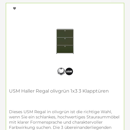
Haller zudem langfristig anpassbar und kann
bei veränderten Anforderungen erweitert
oder umgebaut werden.
Ihre Vorteile bei Hufnagel
Lokaler USM Haller Händler mit Showroom in
Amberg
Angebundener Online-Shop für eine
komfortable Bestellung
Original USM Haller Möbel für Wohnen,
Homeoffice, Büro und Objekt
Individuelle Konfiguration über den USM
USM Haller Regal olivgrün 1x3 3 Klapptüren
Haller Konfigurator
Persönliche Beratung mit Farb- und
Materialmustern vor Ort
Dieses USM Regal in olivgrün ist die richtige Wahl,
Deutschlandweite Lieferung und Montage
wenn Sie ein schlankes, hochwertiges Stauraummöbel
nach Absprache
mit klarer Formensprache und charaktervoller
Besonders häufige Lieferungen nach
Farbwirkung suchen. Die 3 übereinanderliegenden