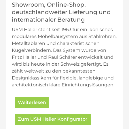
Showroom, Online-Shop,
deutschlandweiter Lieferung und
internationaler Beratung
USM Haller steht seit 1963 für ein ikonisches
modulares Möbelbausystem aus Stahlrohren,
Metalltablaren und charakteristischen
Kugelverbindern. Das System wurde von
Fritz Haller und Paul Schärer entwickelt und
wird bis heute in der Schweiz gefertigt. Es
zählt weltweit zu den bekanntesten
Designklassikern für flexible, langlebige und
architektonisch klare Einrichtungslösungen.
Weiterlesen
Bei Inneneinrichtung Hufnagel kaufen Sie
Zum USM Haller Konfigurator
original USM Haller Möbel mit persönlicher
Beratung, Konfigurationshilfe und Planung.