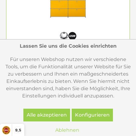
Lassen Sie uns die Cookies einrichten
USM Haller Sideboard gelb 2x2 4 Klapptüren
Für unseren Webshop nutzen wir verschiedene
Tools, um die Funktionalität unserer Website für Sie
zu verbessern und Ihnen ein maßgeschneidertes
Dieses USM Haller Sideboard in gelb ist die richtige
Einkaufserlebnis zu bieten. Wenn Sie hiermit nicht
Wahl, wenn Sie ein hochwertiges Stauraummöbel mit
einverstanden sind, haben Sie die Möglichkeit, Ihre
klarer Formensprache und frischer, ausdrucksstarker
Farbwirkung suchen. Die 4 Klapptüren sorgen für eine
Einstellungen individuell anzupassen.
ruhige, geschlossene Front,...
2.354,00 €
Alle akzeptieren
Konfigurieren
Merken
Ablehnen
9,5