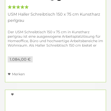
Amberg und unserem deutschlandweiten
Service bieten wir auch internationale
Beratung für individuelle USM Haller
USM Haller Schreibtisch 150 x 75 cm Kunstharz
Lösungen an.
perlgrau
Woher stammt das Design von USM Haller?
Der USM Schreibtisch 150 x 75 cm in Kunstharz
perlgrau ist eine ausgewogene Arbeitsplatzlösung für
Das USM Haller Möbelbausystem wurde 1963
Homeoffice, Büro und hochwertige Arbeitsbereiche im
Wohnraum. Als Haller Schreibtisch 150 cm bietet er
von Fritz Haller und Paul Schärer entwickelt
genügend Fläche für konzentriertes...
und wird bis heute in der Schweiz gefertigt.
Es basiert auf einem modularen
1.084,00 €
Architekturprinzip und zählt international zu
den bekanntesten Designklassikern im
Merken
Möbelbereich.