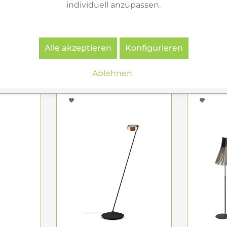
individuell anzupassen.
yO S 18
Catellani & Smith
Catella
chwarz
Shadow Stehleuchte...
Fer F 
Alle akzeptieren
Konfigurieren
€
1.370,00 €
ab
Ablehnen