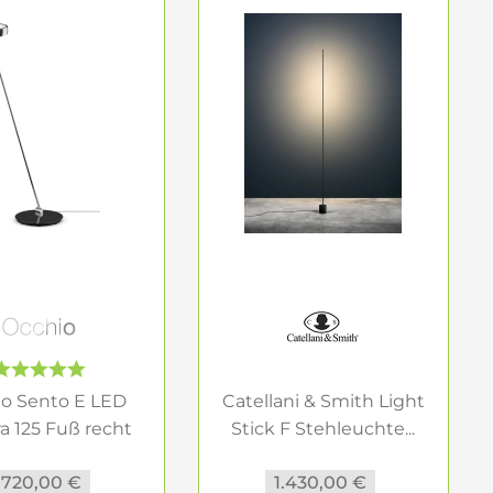
 Beleuchtungslösung. Sie verbrauchen bis zu 80
ne hervorragende Lichtqualität. Die lange
sten.
d
auch stilvolle Gestaltungselemente. Sie schaffen
 Räume ins richtige Licht. Eine gut ausgewählte
tigen Steh- und Leseleuchten. Ob ikonische
o Sento E LED
Catellani & Smith Light
 Baltensweiler FEZ S – wir helfen Ihnen, die
a 125 Fuß recht
Stick F Stehleuchte...
o....
.720,00 €
1.430,00 €
uen Lieblingsleuchten zu entdecken. Erleben Sie