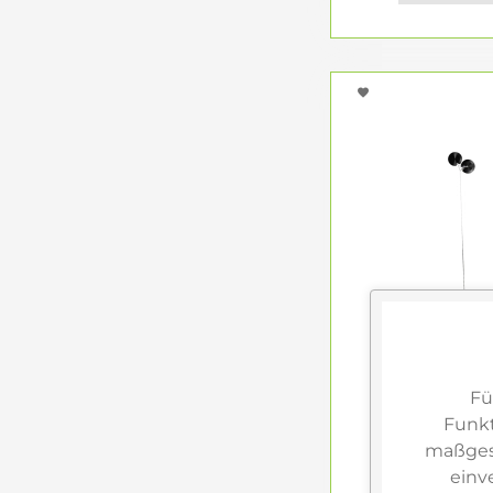
die Vielfalt, Funk
Räume einricht
Fü
Funkt
maßgesc
einv