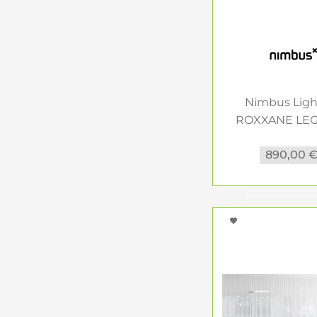
Nimbus Ligh
ROXXANE LE
101 CL...
890,00 