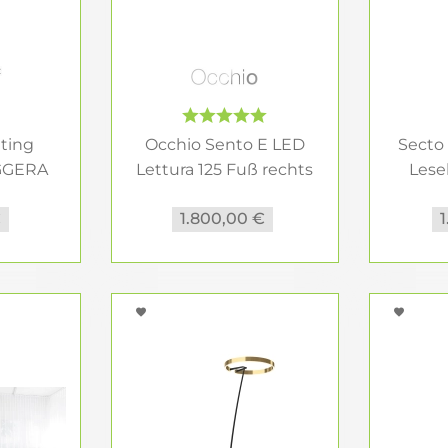
ting
Occhio Sento E LED
Secto
GGERA
Lettura 125 Fuß rechts
Lese
o....
€
1.800,00 €