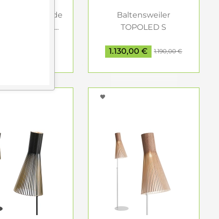
ni & Smith Fil de
Baltensweiler
Bodenleuchte...
TOPOLED S
Stehleuchte
 1.550,00 €
1.130,00 €
Leseleuchte...
1.190,00 €