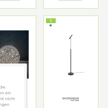
ten.
die
en ein
it nicht
ungen