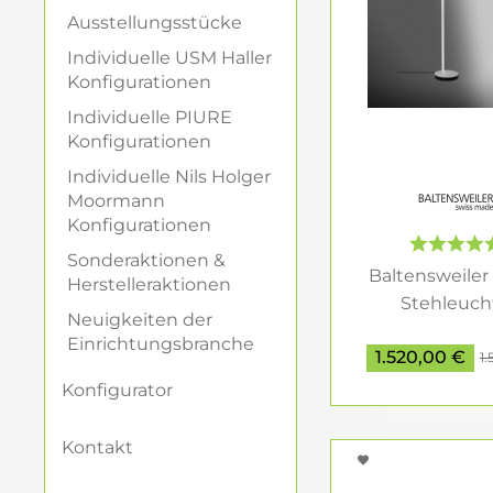
Warmweißes Licht 
Ausstellungsstücke
Neutralweißes Lich
Tageslichtweiß (übe
Individuelle USM Haller
Konfigurationen
Auch die Lichtstär
Individuelle PIURE
Lichtquelle beschr
Konfigurationen
mindestens 300 Lu
Individuelle Nils Holger
Moormann
Flexibilität 
Konfigurationen
Moderne Steh- und
Sonderaktionen &
Baltensweiler
Helligkeit indivi
Herstelleraktionen
Stehleuch
dort ankommt, wo e
Neuigkeiten der
Leseleuchte
perfekte Beleucht
Einrichtungsbranche
1.520,00 €
1.
Materialien 
Konfigurator
Steh- und Leseleuc
Kontakt
zu eleganten Holz-
Ästhetik und Lang