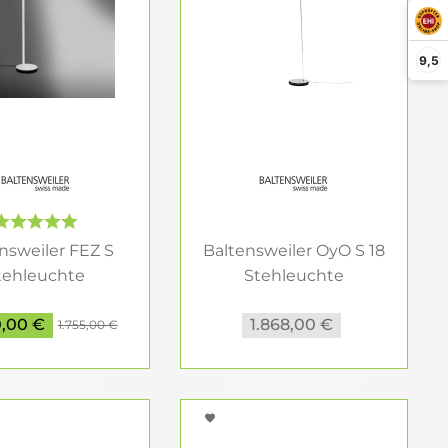
ütliche Leseecken.
 Konzentration fördert.
rfordern, wie Lesen oder Basteln.
9,5
heidender Faktor. Während Lumen die Helligkeit der
mmten Fläche. Für eine Leseleuchte sollten
e und funktionale Beleuchtung zu gewährleisten.
t dimmbarer Lichtintensität ermöglichen es, die
nsweiler FEZ S
Baltensweiler OyO S 18
kbare Köpfe sorgen dafür, dass das Licht genau
tehleuchte
Stehleuchte
instellbare Lichtfarben, um je nach Tageszeit die
leuchte weiss
aluminium
0,00 €
1.868,00 €
1.755,00 €
ien – von minimalistischen Metallleuchten bis hin
minium, Messing oder Glas unterstreichen die