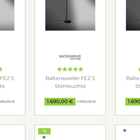
(2.700–3.000 K): Ideal für entspannte Abende und gem
t (3.300–4.000 K): Perfekt für Arbeitsbereiche, da es die
r 5.000 K): Optimal für Tätigkeiten, die präzises Licht e
ke, gemessen in Lumen (lm) und Lux (lx), ist ein entsc
eibt, misst Lux die Beleuchtungsstärke auf einer besti
x am Arbeitsplatz erreicht werden, um eine angenehm
und Funktionalität
 Leseleuchten bieten maximale Flexibilität. Modelle mi
 FEZ S
Baltensweiler FEZ S
Balte
duell anzupassen. Bewegliche Leuchtenarme oder schwen
te
Stehleuchte
S
s gebraucht wird. Einige Modelle verfügen sogar über e
...
Leseleuchte...
Lese
ung zu schaffen.
1.690,00 €
1.69
565,00 €
1.755,00 €
und Designs für jeden Stil
hten gibt es in einer Vielzahl von Designs und Material
 oder Textilvarianten. Hochwertige Materialien wie Alu
lebigkeit der Leuchten.