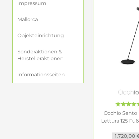
Impressum
Nachhaltigke
Mallorca
Moderne LED-Leuch
% weniger Energie
Objekteinrichtung
Lebensdauer der 
Sonderaktionen &
Warum Steh-
Herstelleraktionen
Steh- und Leseleuc
eine angenehme At
Informationsseiten
Leuchte wird schne
Ihre perfekt
Bei Inneneinricht
Occhio Sento
Klassiker wie die 
Lettura 125 Fuß
perfekte Leuchte f
o....
1.720,00 
Kontaktieren Sie 