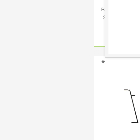
Baltensweiler O
Stehleuchte s
1.868,00 