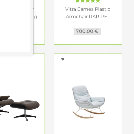
rau Manufaktur
Vitra Eames Plastic
Wingback Swing
Armchair RAR RE...
Seat EN...
 3.278,00 €
700,00 €