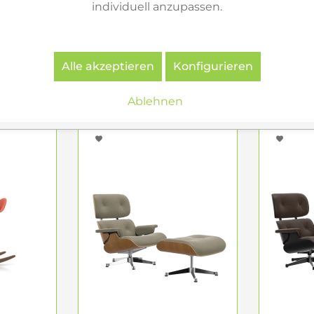
individuell anzupassen.
epos &
Vitra Eames Plastic
Freif
 Cosy 2
Armchair RAR RE...
Leya 
.
Alle akzeptieren
Konfigurieren
€
700,00 €
ab
Ablehnen