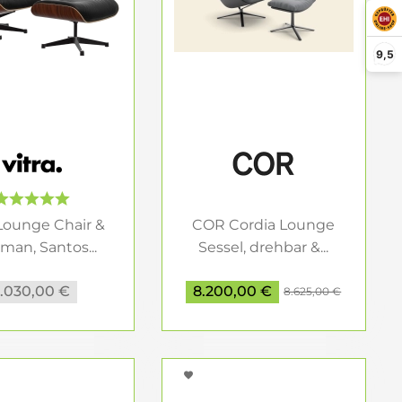
 entspannen. Diese Sessel kombinieren
ort zu bieten. Ob mit verstellbarer Rückenlehne,
9,5
hlfühlmöbel. Ihre schlichte Eleganz und
Wohnräumen.
r oder in öffentlichen Bereichen wie Lounges und
, das die Atmosphäre eines Raumes prägt. Vom
mbinationen: Loungesessel setzen stilvolle
 Lounge Chair &
COR Cordia Lounge
man, Santos...
Sessel, drehbar &...
1.030,00 €
8.200,00 €
8.625,00 €
 wie ein Loungesessel oder ein ikonischer
at. Platzieren Sie Ihren Solisten an einem
er großen Fensterfront. Vermeiden Sie es, ihn von
 in Szene gesetzt werden.