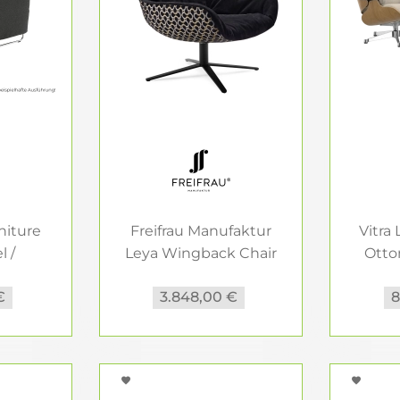
niture
Freifrau Manufaktur
Vitra
l /
Leya Wingback Chair
Otto
...
EN...
€
3.848,00 €
8