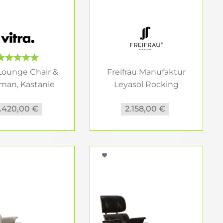
 Lounge Chair &
Freifrau Manufaktur
man, Kastanie
Leyasol Rocking
schwarz...
Loungechair...
.420,00 €
2.158,00 €