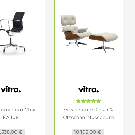
 die Materialien, aus denen er besteht. Hochwertige
auch zur Langlebigkeit bei. Holz- oder
ondere Ästhetik. Achten Sie darauf, dass der
st er Ihr persönlicher Wohlfühlplatz.
, einen auffälligen Loungesessel in modernen
gel finden Sie eine Auswahl, die keine Wünsche
 von Design, Stil und Persönlichkeit.
Aluminium Chair
Vitra Lounge Chair &
EA 108
Ottoman, Nussbaum
ferenzstuhl...
natur...
.538,00 €
10.105,00 €