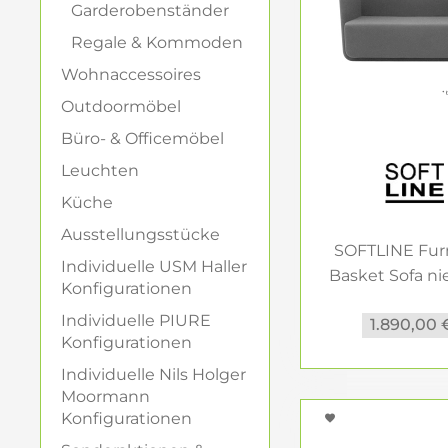
Garderobenständer
Ein Relaxsessel i
Regale & Kommoden
ergonomisches Des
Wohnaccessoires
Fußstütze oder in
Funktionalität m
Outdoormöbel
Büro- & Officemöbel
Loungesessel – 
Leuchten
Loungesessel sind
Küche
Empfangsräumen. S
Ausstellungsstücke
minimalistischen 
SOFTLINE Fur
Akzente, die den
Individuelle USM Haller
Basket Sofa ni
Konfigurationen
Rücken..
Die richtige I
Individuelle PIURE
1.890,00 
Konfigurationen
Wichtig für jeden 
Relaxsessel entfa
Individuelle Nils Holger
Moormann
prominenten Ort, 
Konfigurationen
anderen Möbelstüc