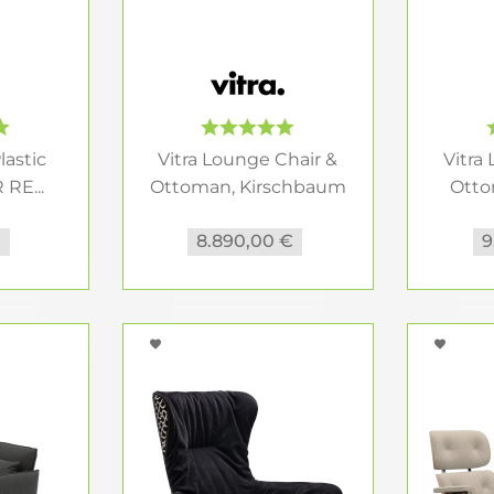
lastic
Vitra Lounge Chair &
Vitra
RE...
Ottoman, Kirschbaum
Otto
natur...
€
8.890,00 €
9