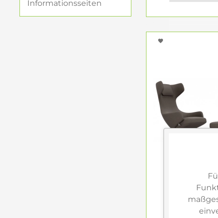
Informationsseiten
Fü
Funkt
maßgesc
einv