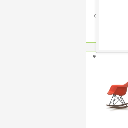
Vitra Grand R
Ottoman Stoff
muskat..
6.900,00 