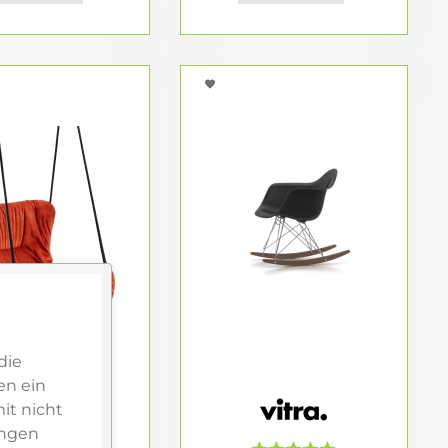
die
en ein
it nicht
ungen