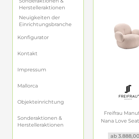
Sonderaktionen &
Herstelleraktionen
Materialien u
Neuigkeiten der
Ein Sessel wird ni
Einrichtungsbranche
Stoffe wie Wolle, 
Metallrahmen sorg
Konfigurator
Sessel nicht nur o
Kontakt
Ihr Traumsesse
Egal, ob Sie eine
Impressum
Farben oder einen
offenlässt. Jeder 
Mallorca
Räume einricht
Objekteinrichtung
Freifrau Manu
Sonderaktionen &
Nana Love Seat
Herstelleraktionen
Stoff...
ab 3.888,0