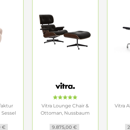
nd Komfort im Fokus
cht nur durch sein Design definiert, sondern auch durch
Filz oder Leder bieten nicht nur Komfort, sondern tragen 
en für Stabilität und verleihen dem Möbelstück eine bes
ptisch überzeugt, sondern auch bequem ist – schließlich i
l wartet
n zeitlosen Klassiker wie den Eames Lounge Chair suchen
 funktionalen Relaxsessel – bei Inneneinrichtung Hufna
Sessel ist nicht nur ein Möbelstück, sondern ein Ausdruck
en
faktur
Vitra Lounge Chair &
Vitra 
 Sessel
Ottoman, Nussbaum
dunkel...
Kon
0 €
9.875,00 €
2