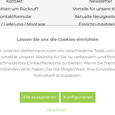
Kontakt
Newsletter
bitten um Rückruf?
Vorteile für unsere
ontaktformular
Aktuelle Neuigkeit
 / Lieferung / Montage
Einrichtungsbra
ewerten Sie uns!
Entsorgung & Um
Lassen Sie uns die Cookies einrichten
stellen Sie bei uns!
Datenschutz
Zahlungsarten
Impressum
r unseren Webshop nutzen wir verschiedene Tools, um 
derrufsbelehrung
Cookie Einstellu
ionalität unserer Website für Sie zu verbessern und Ihn
derrufsformular
hneidertes Einkaufserlebnis zu bieten. Wenn Sie hierm
erstanden sind, haben Sie die Möglichkeit, Ihre Einstell
Unsere AGB
individuell anzupassen.
erefreiheitserklärung
Alle akzeptieren
Konfigurieren
Unser Newsletter
Ablehnen