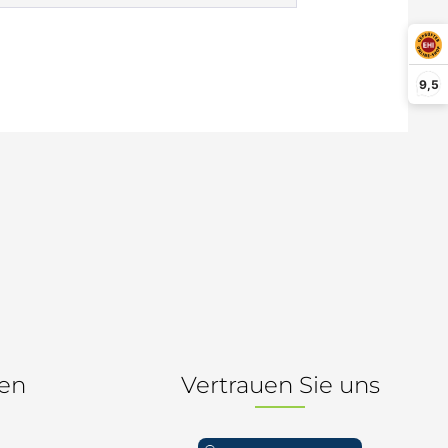
Möller Design - Beste Manufakturqualität
Ausstellungsstücke
aus Lemgo
GN AUS
Möller Design Kollektion
9,5
Sonderaktionen & Herstelleraktionen
ce
[ more ] aus Hamburg
Neuigkeiten der Einrichtungsbranche
liegend,
behör
ektion
igurator
nen
Vertrauen Sie uns