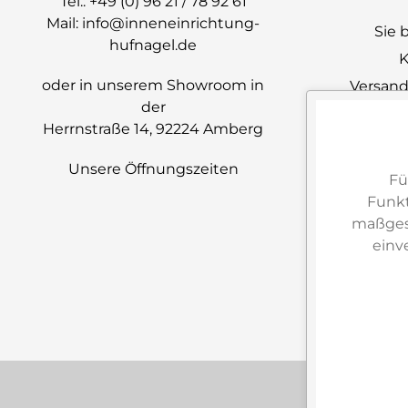
Tel.:
+49 (0) 96 21 / 78 92 61
Mail:
info@inneneinrichtung-
Sie 
hufnagel.de
K
oder in unserem Showroom in
Versand
der
B
Herrnstraße 14, 92224 Amberg
So be
Unsere Öffnungszeiten
Fü
Wi
Funkt
Wi
maßgesc
einv
Barri