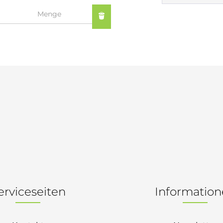
old | Polstermöbel aus Bad
& Chill-out-Sessel
Büro- & Officemöbel
s
NIMBUS – ENGINEERED DESI
Empfangstheken
STUTTGART
Schreibtische & Bürostühle
NIMBUS Kollektion
n & Garderobenständer
Outdoormöbel und
Rollcontainer
ssoires
 Kommoden
Lösungen für Ihr Home Offi
ollektion
USM Haller Büromöbel
Nils Holger Moormann - Nahe
Ungewöhnlich, Weitblickend
USM Haller Einzelteile & Zu
oires
Nils Holger Moormann Koll
o - Leidenschaft für
es
el
Nils Holger Moormann Konf
sco Kollektion
 & Entreé
& Badvorleger
n
lien
erviceseiten
Informatio