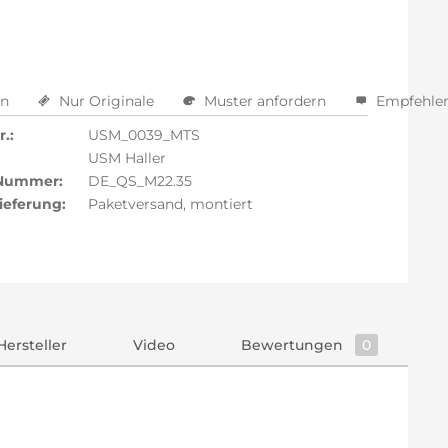
en
Nur Originale
Muster anfordern
Empfehle
.:
USM_0039_MTS
USM Haller
 Nummer:
DE_QS_M22.35
ieferung:
Paketversand, montiert
Hersteller
Video
Bewertungen
0