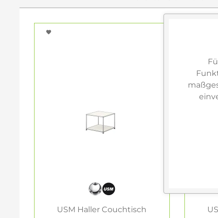
Fü
Funkt
maßgesc
einv
USM Haller Couchtisch
US