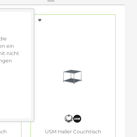
die
en ein
it nicht
ungen
sch
USM Haller Couchtisch