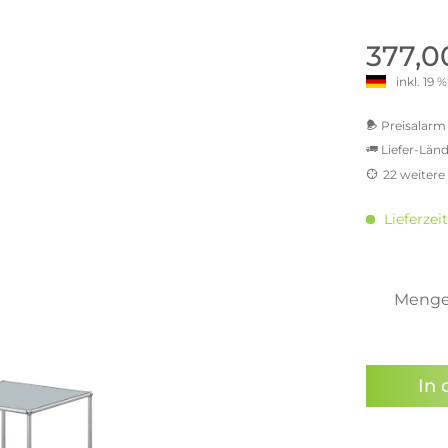
old | Polstermöbel aus Bad
& Chill-out-Sessel
Büro- & Officemöbel
s
NIMBUS – ENGINEERED DESI
Empfangstheken
377,0
STUTTGART
Schreibtische & Bürostühle
inkl. 19
NIMBUS Kollektion
n & Garderobenständer
Outdoormöbel und
Rollcontainer
ssoires
 Kommoden
Lösungen für Ihr Home Offi
Preisalarm 
ollektion
Liefer-Länd
USM Haller Büromöbel
Nils Holger Moormann - Nahe
Ungewöhnlich, Weitblickend
22 weitere
USM Haller Einzelteile & Zu
oires
MwSt.-be
Nils Holger Moormann Koll
o - Leidenschaft für
inkl. 16
es
Lieferzei
el
inkl. 2
Nils Holger Moormann Konf
inkl. 2
sco Kollektion
inkl. 2
 & Entreé
inkl. 2
Meng
& Badvorleger
inkl. 2
n
Sie hab
lien
genomme
In 
Preisal