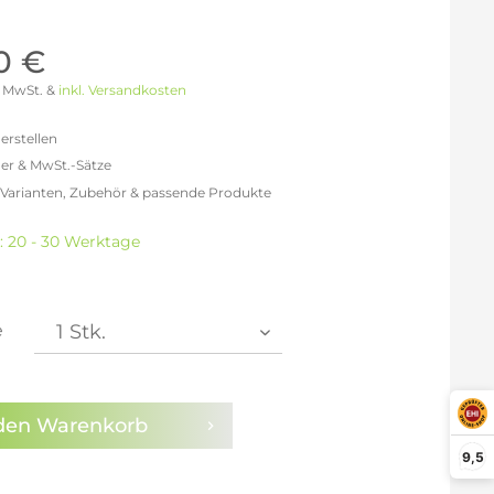
Möller Design - Beste Manufakturqualität
Ausstellungsstücke
aus Lemgo
GN AUS
0 €
Möller Design Kollektion
 % MwSt. &
inkl. Versandkosten
Sonderaktionen & Herstelleraktionen
ce
erstellen
[ more ] aus Hamburg
er & MwSt.-Sätze
Neuigkeiten der Einrichtungsbranche
liegend,
 Varianten, Zubehör & passende Produkte
behör
freit: 316,81 €
ektion
% MwSt.: 367,50 €
t: 20 - 30 Werktage
0% MwSt.: 380,17 €
igurator
1% MwSt.: 383,34 €
1% MwSt.: 383,34 €
1% MwSt.: 383,34 €
e
2% MwSt.: 386,50 €
en die
Datenschutzbestimmungen
zur Kenntnis
n.
den
Warenkorb
9,5
arm aktivieren