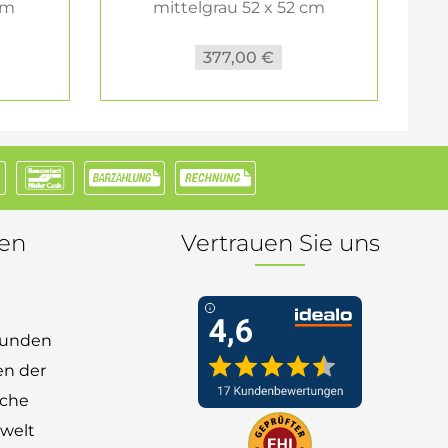
cm
mittelgrau 52 x 52 cm
377,00 €
nen
Vertrauen Sie uns
 Kunden
en der
nche
welt