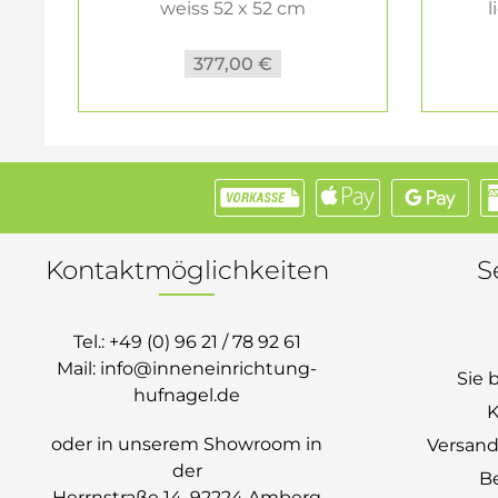
weiss 52 x 52 cm
l
377,00 €
Kontaktmöglichkeiten
S
Tel.:
+49 (0) 96 21 / 78 92 61
Mail:
info@inneneinrichtung-
Sie 
hufnagel.de
K
oder in unserem Showroom in
Versand
der
B
Herrnstraße 14, 92224 Amberg