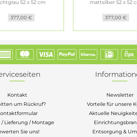
ichtgrau 52 x 52 cm
mattsilber 52 x 52 
377,00 €
377,00 €
erviceseiten
Informatio
Kontakt
Newsletter
bitten um Rückruf?
Vorteile für unsere
ontaktformular
Aktuelle Neuigkeit
 / Lieferung / Montage
Einrichtungsbra
ewerten Sie uns!
Entsorgung & Um