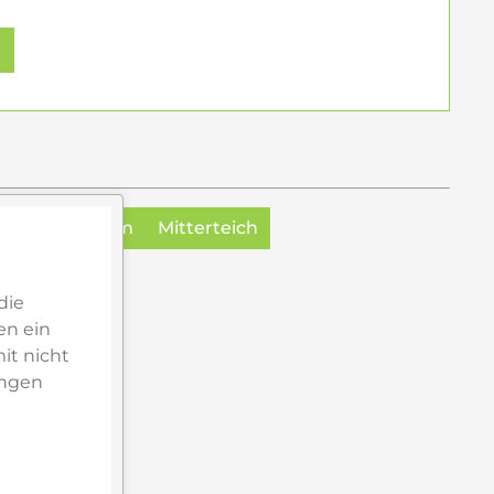
yreuth
Cham
Mitterteich
die
en ein
it nicht
ungen