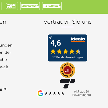
nen
Vertrauen Sie uns
 Kunden
en der
nche
welt
ngen
(4,7 aus 20
★★★★★
★★★★★
Bewertungen)