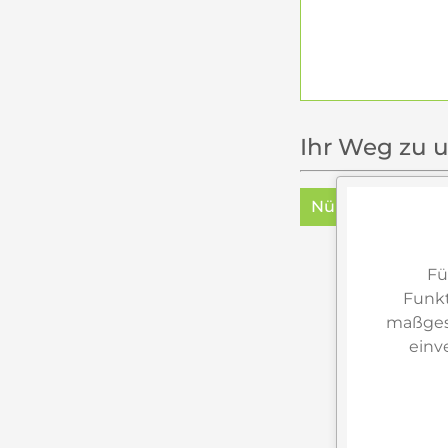
Ihr Weg zu u
Nürnberg
Reg
Fü
Funkt
maßgesc
einv