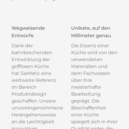
Wegweisende
Unikate, auf den
Entwürfe
Millimeter genau
Dank der
Die Essenz einer
bahnbrechenden
Küche wird von den
Entwicklung der
verwendeten
grifflosen Küche
Materialien und
hat SieMatic eine
dem Fachwissen
weltweite Referenz
über ihre
im Bereich
meisterhafte
Produktdesign
Bearbeitung
geschaffen. Unsere
geprägt. Die
unvoreingenommene
Beschaffenheit
Herangehensweise
einer Küche
an die Leichtigkeit
spiegelt sich in ihrer
innovativer
Qualität wider, die