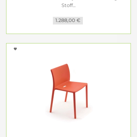
ideale Ergänzung für Ihre Terrasse. Sie bieten
Stoff...
witterungsbeständigen Stauraum für Polster,
Sitzkissen, Bankauflagen und Dekorationen,
1.288,00 €
sodass alles stets griffbereit und geschützt ist.
Exklusive Marken für höchste
Ansprüche
Wir führen eine Auswahl an Premium-Marken im
Outdoorbereich, die für Qualität und Design
stehen.
Mit nur einem Klick auf die Kategorie Ihrer Wahl
tauchen Sie in die Vielfalt unserer Designmöbel
ein. Natürlich gibt es auch viele weitere
Gestaltungsmöglichkeiten und Ideen. Bei uns
erhalten Sie nahezu jede nationale und
internationale Markenkollektion. Fragen Sie uns an
– fordern Sie uns.