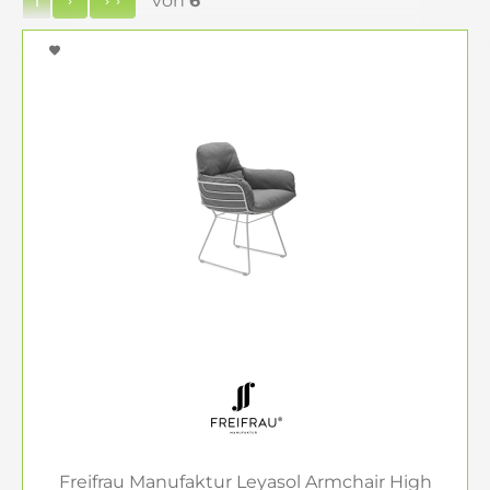
von
6
1
Daybeds – Entspannung pur
Besonders beliebt sind unsere luxuriösen
Daybeds. Sie bieten an heißen Sommertagen
einen angenehm kühlen Rückzugsort im
Schatten. Leichte Leinenstoffe lassen die
Sommerbrise hindurch und sorgen für höchsten
Komfort.
Sonnenschutz in Stil
Schützen Sie sich mit unseren eleganten
Gartenschirmen oder stilvollen Sonnensegeln vor
der Sonne. Sie ergänzen Ihre Terrassenmöblierung
perfekt und schaffen ein angenehmes Ambiente.
Praktische Aufbewahrung
Unsere Outdoor-Aufbewahrungsboxen sind die
Freifrau Manufaktur Leyasol Armchair High