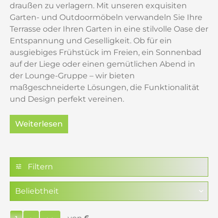
draußen zu verlagern. Mit unseren exquisiten
Garten- und Outdoormöbeln verwandeln Sie Ihre
Terrasse oder Ihren Garten in eine stilvolle Oase der
Entspannung und Geselligkeit. Ob für ein
ausgiebiges Frühstück im Freien, ein Sonnenbad
auf der Liege oder einen gemütlichen Abend in
der Lounge-Gruppe – wir bieten
maßgeschneiderte Lösungen, die Funktionalität
und Design perfekt vereinen.
Weiterlesen
Entdecken Sie unsere vielfältigen
Outdoor-Lösungen
Filtern
Unsere Kollektion umfasst eine breite Palette an
hochwertigen Möbeln und Accessoires für Ihren
Außenbereich: