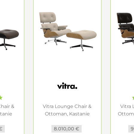
ff beim Vitra Lounge Chair?
etont beim
Vitra Lounge Chair
meist die klassische, rep
r und textiler wirken. Beide Varianten verändern die At
t nur nach Farbe, sondern immer auch nach Materialw
hale wirkt im Raum stimmig?
le prägt den Charakter des
Vitra Lounge Chair & Otto
 Palisander wirken meist markanter und klassischer. He
sbaum natur erscheinen ruhiger, wohnlicher und oft etwa
urf entscheidet diese Wahl stark über die Gesamtwirk
lzschalen und Qualität
Chair
lebt vom Zusammenspiel aus Polsterung, Holz und 
hair &
Vitra Lounge Chair &
Vitra
Holzoberflächen sowie mit Leder- oder Stoffbezügen an.
tanie
Ottoman, Kastanie
Ottom
eben, sondern sehr genau auf Architektur, Lichtstimmu
.
natur,...
€
8.010,00 €
9