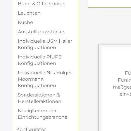
Büro- & Officemöbel
Von Santos Pal
Leuchten
Besonders spannend
Küche
europäische Hölze
ermöglichen. So 
Ausstellungsstücke
werden.
Individuelle USM Haller
Konfigurationen
Langlebige Mat
Individuelle PIURE
Konfigurationen
Beim
Vitra Loung
Materialien, die p
Individuelle Nils Holger
Fü
relevant bleibt. G
Moormann
Funkt
Konfigurationen
maßgesc
Vitra Loung
einv
Sonderaktionen &
Herstelleraktionen
Der
Vitra Lounge 
schafft er einen r
Neuigkeiten der
Einrichtungsbranche
repräsentativen 
und gestalterische
Konfigurator