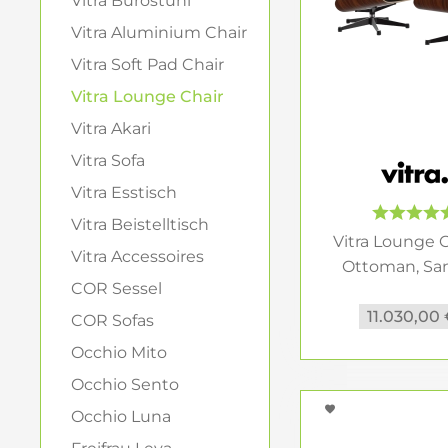
Vitra Bürostuhl
Warum der Ott
Vitra Aluminium Chair
Vitra Soft Pad Chair
Als
Vitra Lounge 
aus dem Sessel ei
Vitra Lounge Chair
repräsentative Lo
Vitra Akari
Vitra Sofa
Welche Ausf
Vitra Esstisch
Die Wirkung des
V
Vitra Beistelltisch
Bezug und Holzscha
Vitra Lounge C
markanter oder ru
Vitra Accessoires
Ottoman, Sant
COR Sessel
Klassische Ma
11.030,00
COR Sofas
Den
Vitra Eames 
Occhio Mito
sich der Sessel 
Occhio Sento
klassischen Maße 
Sitzen.
Occhio Luna