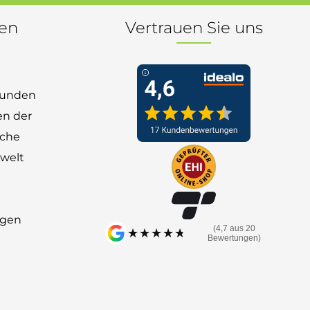
nen
Vertrauen Sie uns
 Kunden
en der
nche
welt
ngen
(4,7 aus 20
★★★★★
★★★★★
Bewertungen)