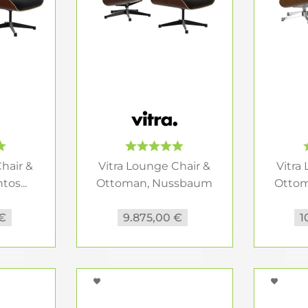
oman so wichtig ist
Chair & Ottoman
entfaltet der Entwurf seine eigentlic
n Sitzplatz, der auf entspanntes Zurücklehnen ausgelegt
unges ist genau diese Kombination besonders überzeu
ührung des Vitra Eames Lounge Chair 
itra Lounge Chair
hängt stark von der gewählten Konfi
le. Obwohl die Grundform gleich bleibt, kann der Sesse
hair &
Vitra Lounge Chair &
Vitra
higer erscheinen.
os...
Ottoman, Nussbaum
Otto
dunkel...
ße oder größere Ausführung?
 €
9.875,00 €
1
Lounge Chair
gibt es in den klassischen Proportionen u
genauer auf die eigene Körpergröße und die gewünsch
besonders nah am historischen Entwurf bleiben, bietet