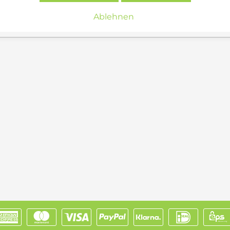
el nicht nur bequem, sondern stimmig sein 
Ablehnen
 Entwurf wie dem
Vitra Lounge Chair & Ottoman
entsch
nde Konfiguration. Erst wenn Bezug, Holzschale, Größ
e. Dann wirkt er weder dekorativ noch museal, sondern s
 Chair online kaufen oder in Amberg b
Vitra Lounge Chair
direkt online bestellen oder sich pe
h die Unterschiede zwischen Holzschalen, Bezügen und
tra Eames Lounge Chair
oder den passenden
Vitra Lo
d Ihrer gewünschten Raumwirkung passt.
en