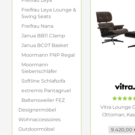
Freifrau Leya
Leder oder Sto
Freifrau Leya Lounge &
Ein Lederbezug b
Swing Seats
weicher, wohnliche
Freifrau Nana
Entscheidung nich
Janua BB11 Clamp
Welche Holzsc
Janua BC07 Basket
Moormann FNP Regal
Auch die Holzscha
dunkel oder Santos
Moormann
Kastanie oder Nus
Siebenschläfer
gezeichneten Entw
Softline Schlafsofa
extremis Pantagruel
Material, Ho
Baltensweiler FEZ
Der
Vitra Lounge 
Vitra Lounge C
Designermöbel
unterschiedlichen 
Ottoman, Kas
persönliche Vorli
Wohnaccessoires
schwarz..
abstimmen.
Outdoormöbel
9.420,00 