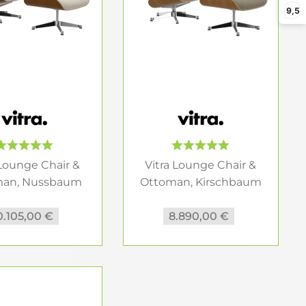
9,5
he Qualität. Erst mit dem passenden Ottoman wird
 ist. Für Leseplätze, private Wohnräume oder
gend.
passt zu Ihnen?
guration ab. Entscheidend sind vor allem Größe,
l je nach Ausführung klassischer, wohnlicher,
 Lounge Chair &
Vitra Lounge Chair &
man, Nussbaum
Ottoman, Kirschbaum
natur...
natur...
0.105,00 €
8.890,00 €
nd in einer etwas größeren Variante. Damit lässt
te Raumwirkung abstimmen. Während die
 die größere Version etwas mehr Großzügigkeit im