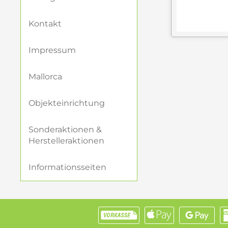
Wenn ein Sess
Kontakt
Gerade bei einem
sondern die passe
Impressum
seine ganze Stärk
Mallorca
Vitra Lounge
Sie können Ihren
Objekteinrichtung
Amberg lassen sic
finden Sie den
Vi
Sonderaktionen &
Ihrem Projekt un
Herstelleraktionen
Räume einricht
Informationsseiten