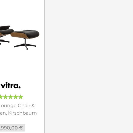
räsentative Seite des Entwurfs. Stoff kann etwas
mosphäre deutlich. Deshalb sollte die
irkung und Nutzung getroffen werden.
man
spürbar. Dunklere Hölzer wie Nussbaum
lle oder natürlichere Varianten wie Kirschbaum,
s leichter. Gerade bei einem so präzise
ung.
Aluminium. Vitra bietet den Sessel in
 Lounge Chair &
 Dadurch lässt sich der Entwurf nicht nur auf
an, Kirschbaum
ng und vorhandene Materialien im Raum
natur...
.990,00 €