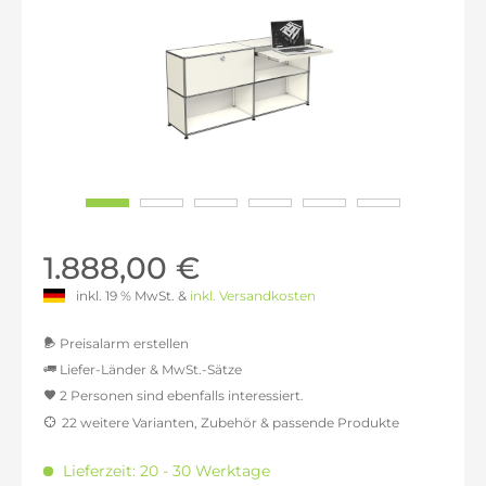
1.888,00 €
inkl. 19 % MwSt. &
inkl. Versandkosten
Preisalarm erstellen
Liefer-Länder & MwSt.-Sätze
2 Personen sind ebenfalls interessiert.
MwSt.-befreit: 1.586,55 €
22 weitere Varianten, Zubehör & passende Produkte
inkl. 16% MwSt.: 1.840,40 €
inkl. 20% MwSt.: 1.903,87 €
Lieferzeit: 20 - 30 Werktage
inkl. 21% MwSt.: 1.919,73 €