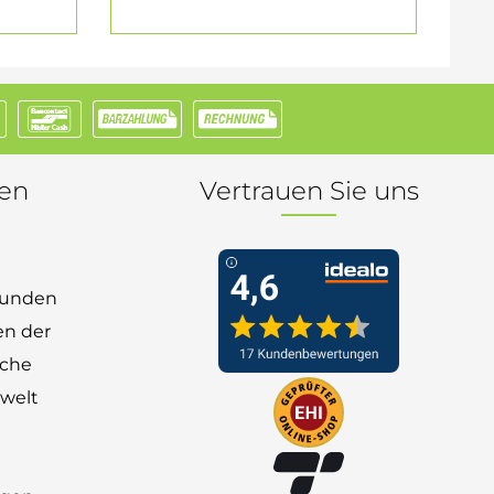
nen
Vertrauen Sie uns
 Kunden
en der
nche
welt