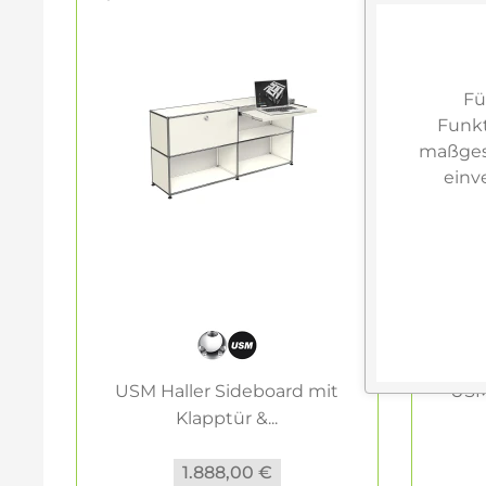
Fü
Funkt
maßgesc
einv
USM Haller Sideboard mit
USM
Klapptür &...
1.888,00 €