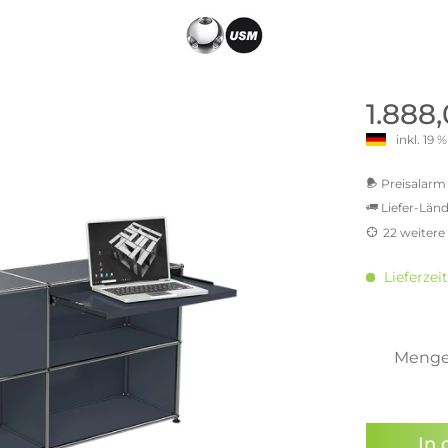
old | Polstermöbel aus Bad
& Chill-out-Sessel
Büro- & Officemöbel
s
NIMBUS – ENGINEERED DESI
Empfangstheken
STUTTGART
Schreibtische & Bürostühle
NIMBUS Kollektion
n & Garderobenständer
Outdoormöbel und
Rollcontainer
1.888
ssoires
 Kommoden
Lösungen für Ihr Home Offi
inkl. 19
ollektion
USM Haller Büromöbel
Nils Holger Moormann - Nahe
Ungewöhnlich, Weitblickend
USM Haller Einzelteile & Zu
Preisalarm 
oires
Nils Holger Moormann Koll
Liefer-Länd
o - Leidenschaft für
es
el
22 weitere
Nils Holger Moormann Konf
MwSt.-be
sco Kollektion
inkl. 16
 & Entreé
Lieferzei
inkl. 20
& Badvorleger
inkl. 21
inkl. 21
n
inkl. 21
Meng
lien
inkl. 22
Sie hab
genomme
In 