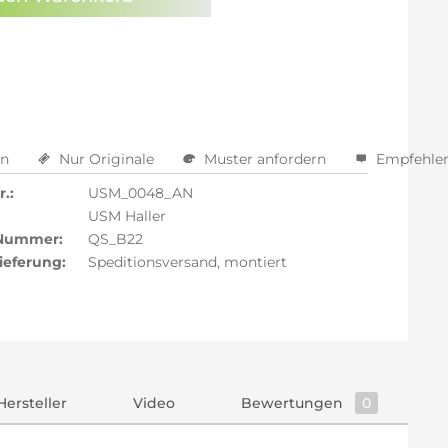
arm aktivieren
en
Nur Originale
Muster anfordern
Empfehle
.:
USM_0048_AN
USM Haller
 Nummer:
QS_B22
ieferung:
Speditionsversand, montiert
Hersteller
Video
Bewertungen
0