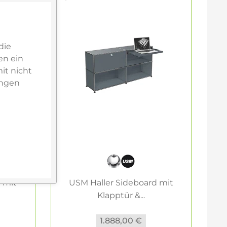
die
en ein
it nicht
ungen
 mit
USM Haller Sideboard mit
Klapptür &...
1.888,00 €