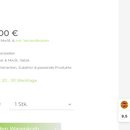
Möller Design - Beste Manufakturqualität
Ausstellungsstücke
aus Lemgo
GN AUS
Möller Design Kollektion
Sonderaktionen & Herstelleraktionen
,00 €
ce
[ more ] aus Hamburg
 % MwSt. &
inkl. Versandkosten
Neuigkeiten der Einrichtungsbranche
liegend,
behör
erstellen
ektion
er & MwSt.-Sätze
 Varianten, Zubehör & passende Produkte
igurator
freit: 1.586,55 €
% MwSt.: 1.840,40 €
t: 20 - 30 Werktage
% MwSt.: 1.903,87 €
% MwSt.: 1.919,73 €
% MwSt.: 1.919,73 €
% MwSt.: 1.919,73 €
e
% MwSt.: 1.935,60 €
9,5
en die
Datenschutzbestimmungen
zur Kenntnis
n.
den
Warenkorb