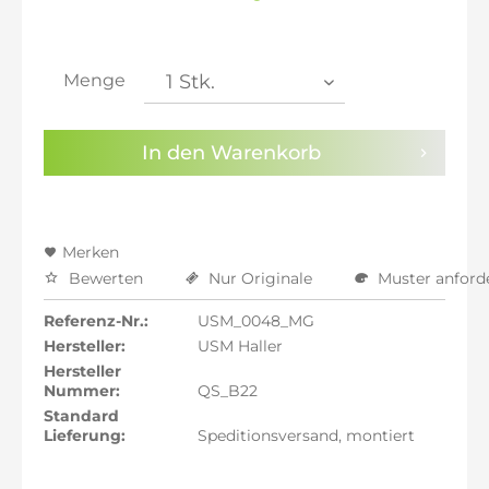
inkl. 20% MwSt.: 1.903,87 €
inkl. 21% MwSt.: 1.919,73 €
inkl. 21% MwSt.: 1.919,73 €
inkl. 21% MwSt.: 1.919,73 €
Menge
inkl. 22% MwSt.: 1.935,60 €
Sie haben die
Datenschutzbestimmungen
zur
In den
Warenkorb
Kenntnis genommen.
Preisalarm aktivieren
Merken
Bewerten
Nur Originale
Muster anford
Referenz-Nr.:
USM_0048_MG
Hersteller:
USM Haller
Hersteller
Nummer:
QS_B22
Standard
Lieferung:
Speditionsversand, montiert