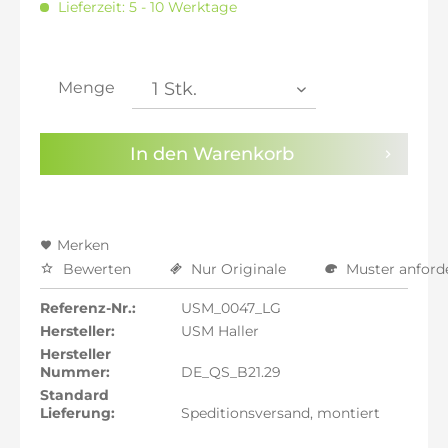
Lieferzeit: 5 - 10 Werktage
inkl. 20% MwSt.: 1.396,64 €
inkl. 21% MwSt.: 1.408,28 €
inkl. 21% MwSt.: 1.408,28 €
inkl. 21% MwSt.: 1.408,28 €
Menge
inkl. 22% MwSt.: 1.419,92 €
Sie haben die
Datenschutzbestimmungen
zur
In den
Warenkorb
Kenntnis genommen.
Preisalarm aktivieren
Merken
Bewerten
Nur Originale
Muster anford
Referenz-Nr.:
USM_0047_LG
Hersteller:
USM Haller
Hersteller
Nummer:
DE_QS_B21.29
Standard
Lieferung:
Speditionsversand, montiert