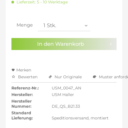
Lieferzeit: 5 - 10 Werktage
inkl. 20% MwSt.: 1.396,64 €
inkl. 21% MwSt.: 1.408,28 €
inkl. 21% MwSt.: 1.408,28 €
inkl. 21% MwSt.: 1.408,28 €
Menge
inkl. 22% MwSt.: 1.419,92 €
Sie haben die
Datenschutzbestimmungen
zur
In den
Warenkorb
Kenntnis genommen.
Preisalarm aktivieren
Merken
Bewerten
Nur Originale
Muster anford
Referenz-Nr.:
USM_0047_AN
Hersteller:
USM Haller
Hersteller
Nummer:
DE_QS_B21.33
Standard
Lieferung:
Speditionsversand, montiert