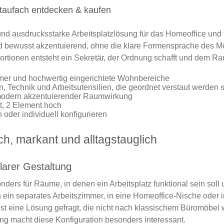
Staufach entdecken & kaufen
nd ausdrucksstarke Arbeitsplatzlösung für das Homeoffice und fü
und bewusst akzentuierend, ohne die klare Formensprache des M
ionen entsteht ein Sekretär, der Ordnung schafft und dem Raum
mmer und hochwertig eingerichtete Wohnbereiche
, Technik und Arbeitsutensilien, die geordnet verstaut werden 
d modern akzentuierender Raumwirkung
t, 2 Element hoch
 oder individuell konfigurieren
ch, markant und alltagstauglich
larer Gestaltung
ders für Räume, in denen ein Arbeitsplatz funktional sein soll u
n ein separates Arbeitszimmer, in eine Homeoffice-Nische oder 
eine Lösung gefragt, die nicht nach klassischem Büromöbel w
g macht diese Konfiguration besonders interessant.