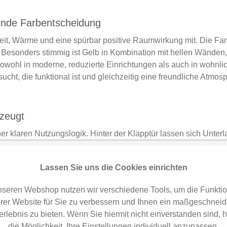
rende Farbentscheidung
eit, Wärme und eine spürbar positive Raumwirkung mit. Die Farbe 
 Besonders stimmig ist Gelb in Kombination mit hellen Wänden
wohl in moderne, reduzierte Einrichtungen als auch in wohnlich
ht, die funktional ist und gleichzeitig eine freundliche Atmosph
rzeugt
ner klaren Nutzungslogik. Hinter der Klapptür lassen sich Unte
eiten schnell wieder ruhig und aufgeräumt wirkt. Das ist beso
integrierte Fußstütze unterstützt den Komfort zusätzlich und ma
Lassen Sie uns die Cookies einrichten
 Das System ist modular aufgebaut und langfristig gedacht. Dadu
nderungen in Raum, Nutzung oder Ausstattung.
nseren Webshop nutzen wir verschiedene Tools, um die Funktion
rer Website für Sie zu verbessern und Ihnen ein maßgeschneid
er individuell planen
erlebnis zu bieten. Wenn Sie hiermit nicht einverstanden sind, 
die Möglichkeit, Ihre Einstellungen individuell anzupassen.
kt online bestellen oder sich vor dem Kauf persönlich beraten 