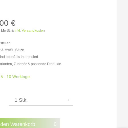
Lemgo
N AUS
Möller Design Kollektion
Sonderaktionen & Herstelleraktionen
00 €
% MwSt. &
inkl. Versandkosten
[ more ] aus Hamburg
Neuigkeiten der Einrichtungsbranche
egend,
hör
stellen
r & MwSt.-Sätze
on
nd ebenfalls interessiert.
rator
freit: 1.163,87 €
arianten, Zubehör & passende Produkte
% MwSt.: 1.350,08 €
% MwSt.: 1.396,64 €
: 5 - 10 Werktage
% MwSt.: 1.408,28 €
% MwSt.: 1.408,28 €
% MwSt.: 1.408,28 €
% MwSt.: 1.419,92 €
n die
Datenschutzbestimmungen
zur Kenntnis
.
 den
Warenkorb