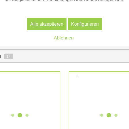
irekt erleben und besser einschätzen, wie die gelbe Ausführu
individuell geplante Lösung wünschen, unterstützen wir Sie ger
 it yours
starten.
Alle akzeptieren
Konfigurieren
Ablehnen
el
14