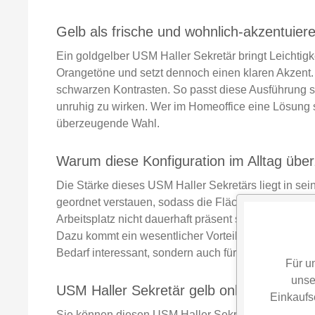
Gelb als frische und wohnlich-akzentuie
Ein goldgelber USM Haller Sekretär bringt Leichtigk
Orangetöne und setzt dennoch einen klaren Akzent.
schwarzen Kontrasten. So passt diese Ausführung so
unruhig zu wirken. Wer im Homeoffice eine Lösung suc
überzeugende Wahl.
Warum diese Konfiguration im Alltag übe
Die Stärke dieses USM Haller Sekretärs liegt in sei
geordnet verstauen, sodass die Fläche nach dem Arb
Arbeitsplatz nicht dauerhaft präsent sein soll. Die 
Dazu kommt ein wesentlicher Vorteil von USM Haller:
Bedarf interessant, sondern auch für künftige Verä
Für u
unse
USM Haller Sekretär gelb online kaufen od
Einkaufs
Sie können diesen USM Haller Sekretär in gelb dire