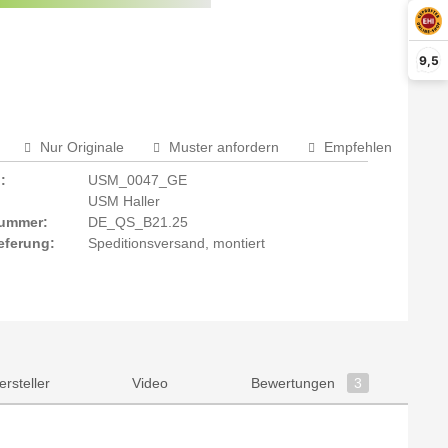
rm aktivieren
9,5
Nur Originale
Muster anfordern
Empfehlen
:
USM_0047_GE
USM Haller
Nummer:
DE_QS_B21.25
eferung:
Speditionsversand, montiert
ersteller
Video
Bewertungen
3