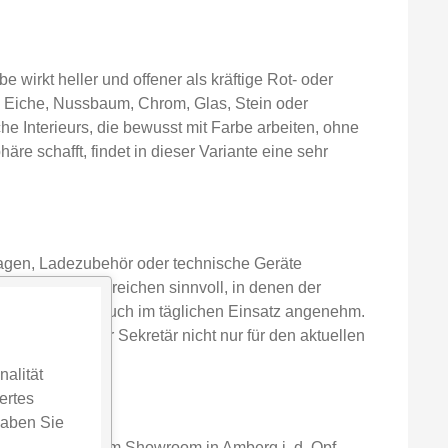
wirkt heller und offener als kräftige Rot- oder
, Eiche, Nussbaum, Chrom, Glas, Stein oder
e Interieurs, die bewusst mit Farbe arbeiten, ohne
äre schafft, findet in dieser Variante eine sehr
rlagen, Ladezubehör oder technische Geräte
nders in Wohnbereichen sinnvoll, in denen der
cht den Sekretär auch im täglichen Einsatz angenehm.
rch bleibt der Sekretär nicht nur für den aktuellen
alität
ertes
haben Sie
lassen. In unserem Showroom in Amberg i. d. Opf.