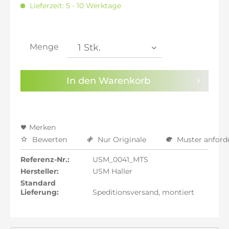
Lieferzeit: 5 - 10 Werktage
inkl. 21% MwSt.: 1.995,99 €
inkl. 21% MwSt.: 1.995,99 €
inkl. 21% MwSt.: 1.995,99 €
inkl. 22% MwSt.: 2.012,49 €
Menge
Sie haben die
Datenschutzbestimmungen
zur
Kenntnis genommen.
In den
Warenkorb
Preisalarm aktivieren
Merken
Bewerten
Nur Originale
Muster anford
Referenz-Nr.:
USM_0041_MTS
Hersteller:
USM Haller
Standard
Lieferung:
Speditionsversand, montiert