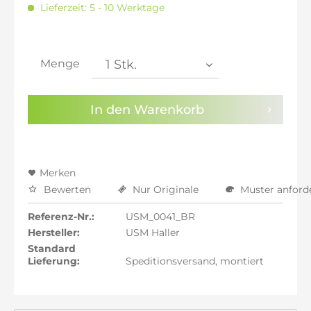
Lieferzeit: 5 - 10 Werktage
inkl. 21% MwSt.: 1.995,99 €
inkl. 21% MwSt.: 1.995,99 €
inkl. 21% MwSt.: 1.995,99 €
inkl. 22% MwSt.: 2.012,49 €
Menge
Sie haben die
Datenschutzbestimmungen
zur
Kenntnis genommen.
In den
Warenkorb
Preisalarm aktivieren
Merken
Bewerten
Nur Originale
Muster anford
Referenz-Nr.:
USM_0041_BR
Hersteller:
USM Haller
Standard
Lieferung:
Speditionsversand, montiert