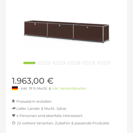
1.963,00 €
inkl. 19 % MwSt. &
inkl. Versandkosten
Preisalarm erstellen
Liefer-Länder & MwSt.-Sätze
4 Personen sind ebenfalls interessiert.
MwSt.-befreit: 1.649,58 €
22 weitere Varianten, Zubehör & passende Produkte
inkl. 16% MwSt.: 1.913,51 €
inkl. 20% MwSt.: 1.979,50 €