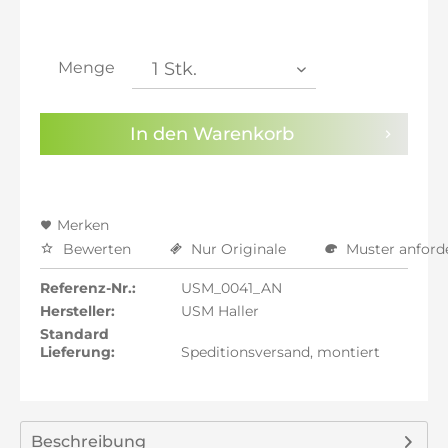
inkl. 21% MwSt.: 1.995,99 €
inkl. 21% MwSt.: 1.995,99 €
inkl. 21% MwSt.: 1.995,99 €
Menge
inkl. 22% MwSt.: 2.012,49 €
Sie haben die
Datenschutzbestimmungen
zur
In den
Warenkorb
Kenntnis genommen.
Preisalarm aktivieren
Merken
Bewerten
Nur Originale
Muster anford
Referenz-Nr.:
USM_0041_AN
Hersteller:
USM Haller
Standard
Lieferung:
Speditionsversand, montiert
Beschreibung