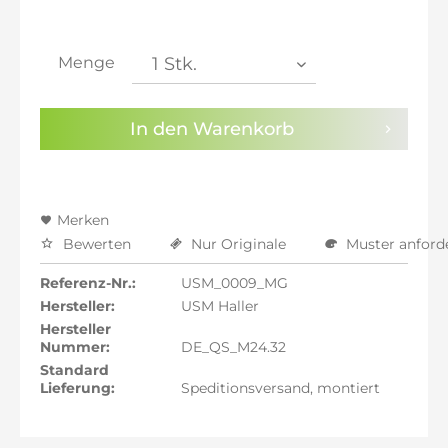
inkl. 21% MwSt.: 2.206,47 €
inkl. 21% MwSt.: 2.206,47 €
inkl. 21% MwSt.: 2.206,47 €
Menge
inkl. 22% MwSt.: 2.224,71 €
Sie haben die
Datenschutzbestimmungen
zur
In den
Warenkorb
Kenntnis genommen.
Preisalarm aktivieren
Merken
Bewerten
Nur Originale
Muster anford
Referenz-Nr.:
USM_0009_MG
Hersteller:
USM Haller
Hersteller
Nummer:
DE_QS_M24.32
Standard
Lieferung:
Speditionsversand, montiert