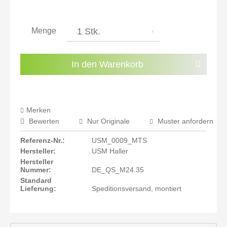
inkl. 21% MwSt.: 2.206,47 €
inkl. 21% MwSt.: 2.206,47 €
inkl. 21% MwSt.: 2.206,47 €
Menge
inkl. 22% MwSt.: 2.224,71 €
Sie haben die
Datenschutzbestimmungen
zur
In den
Warenkorb
Kenntnis genommen.
Preisalarm aktivieren
Merken
Bewerten
Nur Originale
Muster anfordern
Referenz-Nr.:
USM_0009_MTS
Hersteller:
USM Haller
Hersteller
Nummer:
DE_QS_M24.35
Standard
Lieferung:
Speditionsversand, montiert