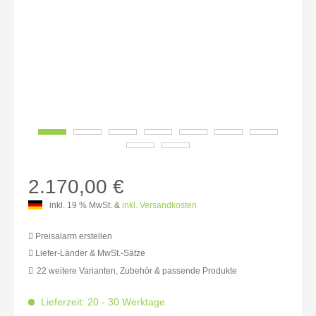
2.170,00 €
inkl. 19 % MwSt. &
inkl. Versandkosten
Preisalarm erstellen
Liefer-Länder & MwSt.-Sätze
22 weitere Varianten, Zubehör & passende Produkte
MwSt.-befreit: 1.823,53 €
inkl. 16% MwSt.: 2.115,29 €
Lieferzeit: 20 - 30 Werktage
inkl. 20% MwSt.: 2.188,24 €