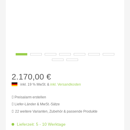
2.170,00 €
inkl. 19 % MwSt. &
inkl. Versandkosten
Preisalarm erstellen
Liefer-Länder & MwSt.-Sätze
22 weitere Varianten, Zubehör & passende Produkte
MwSt.-befreit: 1.823,53 €
inkl. 16% MwSt.: 2.115,29 €
Lieferzeit: 5 - 10 Werktage
inkl. 20% MwSt.: 2.188,24 €