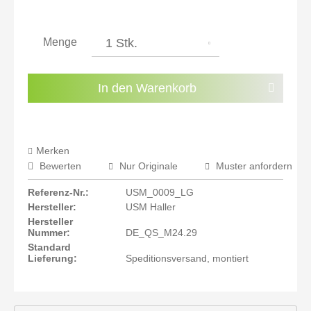
inkl. 21% MwSt.: 2.206,47 €
inkl. 21% MwSt.: 2.206,47 €
inkl. 21% MwSt.: 2.206,47 €
Menge
inkl. 22% MwSt.: 2.224,71 €
Sie haben die
Datenschutzbestimmungen
zur
In den
Warenkorb
Kenntnis genommen.
Preisalarm aktivieren
Merken
Bewerten
Nur Originale
Muster anfordern
Referenz-Nr.:
USM_0009_LG
Hersteller:
USM Haller
Hersteller
Nummer:
DE_QS_M24.29
Standard
Lieferung:
Speditionsversand, montiert