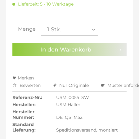
inkl. 16% MwSt.: 2.320,00 €
Lieferzeit: 5 - 10 Werktage
inkl. 20% MwSt.: 2.400,00 €
inkl. 21% MwSt.: 2.420,00 €
inkl. 21% MwSt.: 2.420,00 €
inkl. 21% MwSt.: 2.420,00 €
Menge
inkl. 22% MwSt.: 2.440,00 €
Sie haben die
Datenschutzbestimmungen
zur
In den
Warenkorb
Kenntnis genommen.
Preisalarm aktivieren
Merken
Bewerten
Nur Originale
Muster anford
Referenz-Nr.:
USM_0055_SW
Hersteller:
USM Haller
Hersteller
Nummer:
DE_QS_M52
Standard
Lieferung:
Speditionsversand, montiert