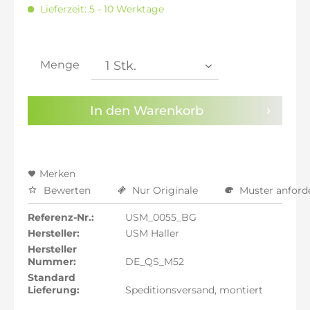
inkl. 16% MwSt.: 2.320,00 €
Lieferzeit: 5 - 10 Werktage
inkl. 20% MwSt.: 2.400,00 €
inkl. 21% MwSt.: 2.420,00 €
inkl. 21% MwSt.: 2.420,00 €
inkl. 21% MwSt.: 2.420,00 €
Menge
inkl. 22% MwSt.: 2.440,00 €
Sie haben die
Datenschutzbestimmungen
zur
In den
Warenkorb
Kenntnis genommen.
Preisalarm aktivieren
Merken
Bewerten
Nur Originale
Muster anford
Referenz-Nr.:
USM_0055_BG
Hersteller:
USM Haller
Hersteller
Nummer:
DE_QS_M52
Standard
Lieferung:
Speditionsversand, montiert