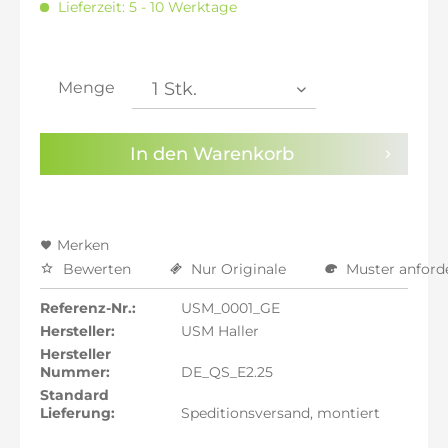
Lieferzeit: 5 - 10 Werktage
inkl. 20% MwSt.: 2.373,78 €
inkl. 21% MwSt.: 2.393,56 €
inkl. 21% MwSt.: 2.393,56 €
inkl. 21% MwSt.: 2.393,56 €
Menge
inkl. 22% MwSt.: 2.413,34 €
Sie haben die
Datenschutzbestimmungen
zur
In den
Warenkorb
Kenntnis genommen.
Preisalarm aktivieren
Merken
Bewerten
Nur Originale
Muster anford
Referenz-Nr.:
USM_0001_GE
Hersteller:
USM Haller
Hersteller
Nummer:
DE_QS_E2.25
Standard
Lieferung:
Speditionsversand, montiert