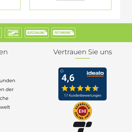
nen
Vertrauen Sie uns
 Kunden
en der
nche
welt