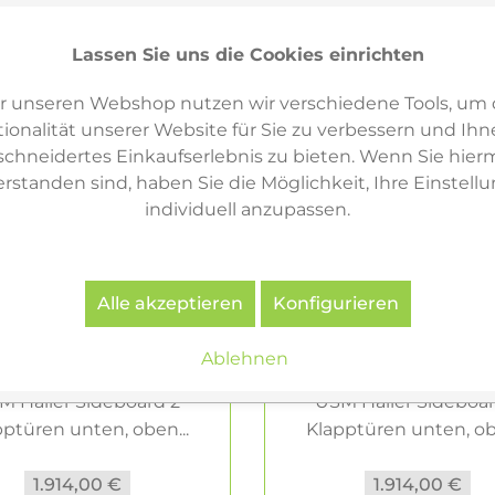
Lassen Sie uns die Cookies einrichten
r unseren Webshop nutzen wir verschiedene Tools, um 
ionalität unserer Website für Sie zu verbessern und Ihn
hneidertes Einkaufserlebnis zu bieten. Wenn Sie hierm
erstanden sind, haben Sie die Möglichkeit, Ihre Einstell
individuell anzupassen.
Alle akzeptieren
Konfigurieren
Ablehnen
M Haller Sideboard 2
USM Haller Sideboar
pptüren unten, oben...
Klapptüren unten, obe
1.914,00 €
1.914,00 €