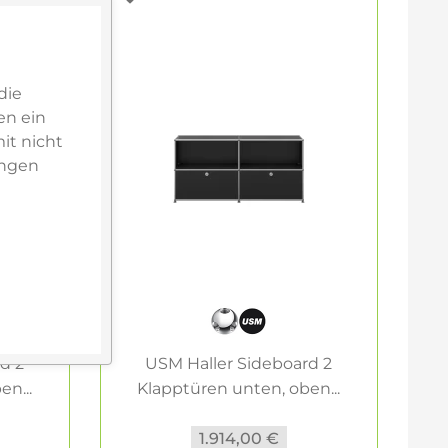
die
en ein
it nicht
ungen
d 2
USM Haller Sideboard 2
n...
Klapptüren unten, oben...
1.914,00 €