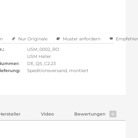
arm aktivieren
en
Nur Originale
Muster anfordern
Empfehle
.:
USM_0002_RO
USM Haller
 Nummer:
DE_QS_C2.23
ieferung:
Speditionsversand, montiert
Hersteller
Video
Bewertungen
4