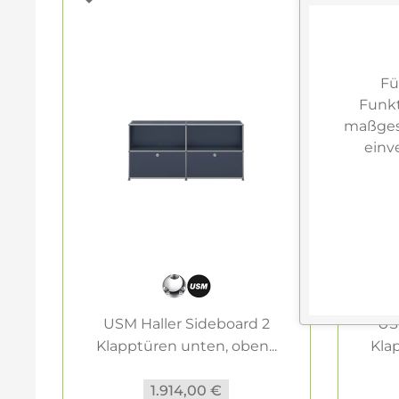
Fü
Funkt
maßgesc
einv
USM Haller Sideboard 2
US
Klapptüren unten, oben...
Kla
1.914,00 €