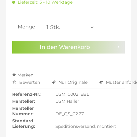
Lieferzeit: 5 - 10 Werktage
inkl. 20% MwSt.: 1.930,08 €
inkl. 21% MwSt.: 1.946,17 €
inkl. 21% MwSt.: 1.946,17 €
inkl. 21% MwSt.: 1.946,17 €
Menge
inkl. 22% MwSt.: 1.962,25 €
Sie haben die
Datenschutzbestimmungen
zur
In den
Warenkorb
Kenntnis genommen.
Preisalarm aktivieren
Merken
Bewerten
Nur Originale
Muster anford
Referenz-Nr.:
USM_0002_EBL
Hersteller:
USM Haller
Hersteller
Nummer:
DE_QS_C2.27
Standard
Lieferung:
Speditionsversand, montiert