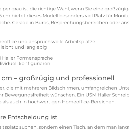
 perlgrau ist die richtige Wahl, wenn Sie eine großzügi
5 cm bietet dieses Modell besonders viel Platz für Monit
hfläche. Gerade in Büros, Besprechungsbereichen oder a
meoffice und anspruchsvolle Arbeitsplätze
eleicht und langlebig
M Haller Formensprache
ividuell konfigurieren
5 cm – großzügig und professionell
zer, die mit mehreren Bildschirmen, umfangreichen Unt
r Bewegungsfreiheit wünschen. Ein USM Haller Schreibti
ro als auch in hochwertigen Homeoffice-Bereichen.
re Entscheidung ist
splatz suchen, sondern einen Tisch, an dem man langfris