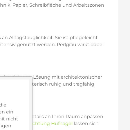
chnik, Papier, Schreibfläche und Arbeitszonen
n Alltagstauglichkeit. Sie ist pflegeleicht
ntensiv genutzt werden. Perlgrau wirkt dabei
er langlebigen Lösung mit architektonischer
rn auch gestalterisch ruhig und tragfähig
die
en ein
oder weitere Details an Ihren Raum anpassen
it nicht
r by Inneneinrichtung Hufnagel
lassen sich
ungen