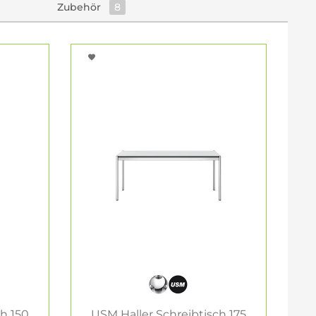
Zubehör
8
ch 150
USM Haller Schreibtisch 175