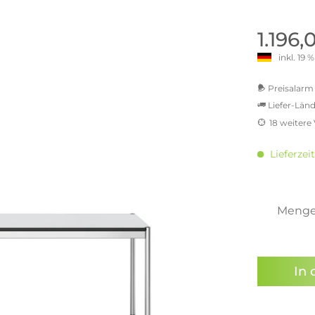
old | Polstermöbel aus Bad
& Chill-out-Sessel
Büro- & Officemöbel
s
NIMBUS – ENGINEERED DESI
Empfangstheken
1.196,
STUTTGART
Schreibtische & Bürostühle
inkl. 19
NIMBUS Kollektion
n & Garderobenständer
Outdoormöbel und
Rollcontainer
ssoires
 Kommoden
Lösungen für Ihr Home Offi
Preisalarm 
ollektion
Liefer-Länd
USM Haller Büromöbel
Nils Holger Moormann - Nahe
Ungewöhnlich, Weitblickend
18 weitere
USM Haller Einzelteile & Zu
oires
MwSt.-b
Nils Holger Moormann Koll
o - Leidenschaft für
inkl. 16
es
Lieferzeit
el
inkl. 20
Nils Holger Moormann Konf
inkl. 21
sco Kollektion
inkl. 21
 & Entreé
inkl. 21
Meng
& Badvorleger
inkl. 22
n
Sie hab
lien
genomme
In 
Preisal