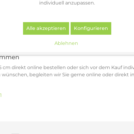
immen.
individuell anzupassen.
Amberg
s sich, Maße, Laufwege, Monitorpositionen und die Wirk
Alle akzeptieren
Konfigurieren
f. beraten wir Sie persönlich dazu, ob 175 x 75 cm für I
 Ihrer Einrichtung passt.
Ablehnen
timmen
 cm direkt online bestellen oder sich vor dem Kauf indiv
nschen, begleiten wir Sie gerne online oder direkt i
1