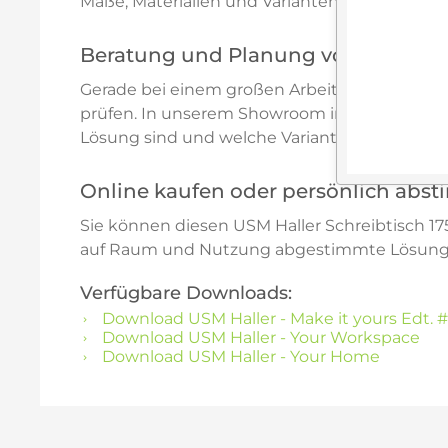
Maße, Materialien und Varianten gezielt abst
Beratung und Planung vor Ort in 
Gerade bei einem großen Arbeitsplatz lohnt e
prüfen. In unserem Showroom in Amberg i. d. Op
Lösung sind und welche Variante am besten zu
Online kaufen oder persönlich abs
Sie können diesen USM Haller Schreibtisch 175
auf Raum und Nutzung abgestimmte Lösung wü
Verfügbare Downloads:
Download USM Haller - Make it yours Edt. #
Download USM Haller - Your Workspace
Download USM Haller - Your Home