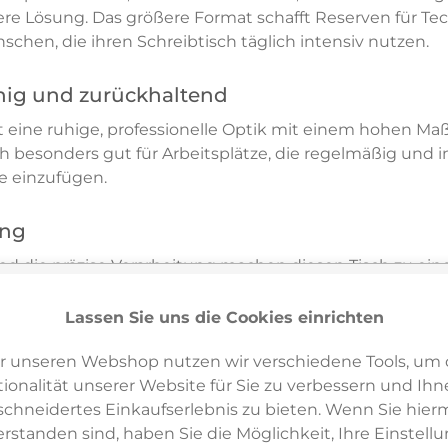
kere Lösung. Das größere Format schafft Reserven für Te
schen, die ihren Schreibtisch täglich intensiv nutzen.
ähig und zurückhaltend
 eine ruhige, professionelle Optik mit einem hohen Maß a
 besonders gut für Arbeitsplätze, die regelmäßig und i
e einzufügen.
ung
und die präzise Verarbeitung machen diesen Tisch zu ein
t es wichtig, dass ein Möbel nicht nur funktional, sonde
ch.
Lassen Sie uns die Cookies einrichten
r unseren Webshop nutzen wir verschiedene Tools, um 
ler Konfigurator
ionalität unserer Website für Sie zu verbessern und Ihn
 Tisches 175 x 75 cm schätzen, aber Oberfläche, Farbe 
hneidertes Einkaufserlebnis zu bieten. Wenn Sie hierm
iduell konfigurieren. Über den
USM Haller Konfigurato
erstanden sind, haben Sie die Möglichkeit, Ihre Einstell