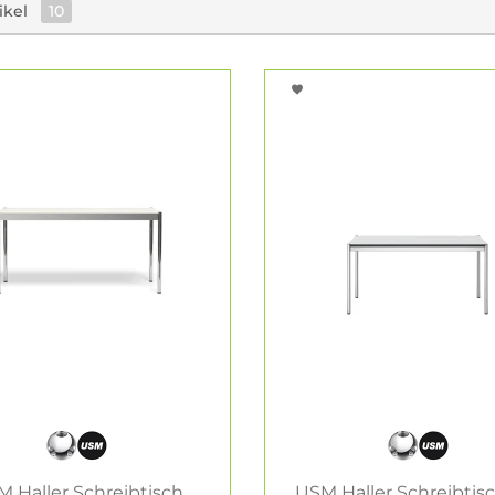
ikel
10
 Haller Schreibtisch
USM Haller Schreibtis