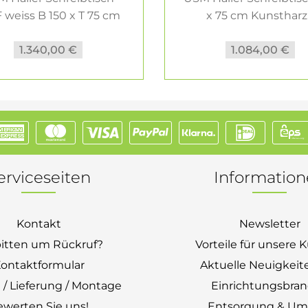
weiss B 150 x T 75 cm
x 75 cm Kunstharz.
1.340,00 €
1.084,00 €
erviceseiten
Informatio
Kontakt
Newsletter
bitten um Rückruf?
Vorteile für unsere
ontaktformular
Aktuelle Neuigkeit
 / Lieferung / Montage
Einrichtungsbra
ewerten Sie uns!
Entsorgung & Um