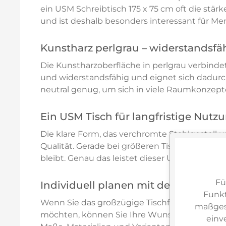
ein USM Schreibtisch 175 x 75 cm oft die stär
und ist deshalb besonders interessant für Men
Kunstharz perlgrau – widerstandsf
Die Kunstharzoberfläche in perlgrau verbindet
und widerstandsfähig und eignet sich dadurch
neutral genug, um sich in viele Raumkonzept
Ein USM Tisch für langfristige Nutz
Die klare Form, das verchromte Stahlgestell 
Qualität. Gerade bei größeren Tischformaten is
bleibt. Genau das leistet dieser USM Haller Tis
Fü
Individuell planen mit dem USM Hal
Funkt
Wenn Sie das großzügige Tischformat des USM
maßgesc
möchten, können Sie Ihre Wunschlösung indiv
einv