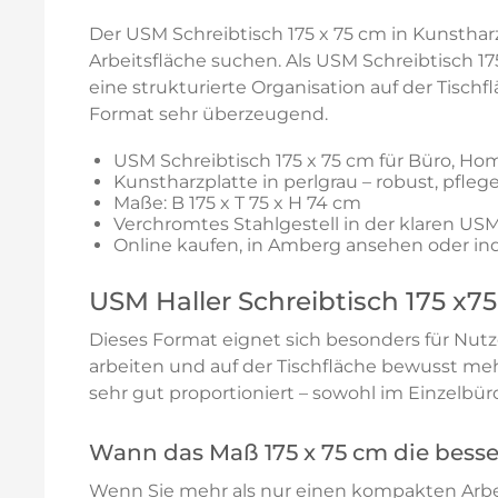
Der USM Schreibtisch 175 x 75 cm in Kunstharz
Arbeitsfläche suchen. Als USM Schreibtisch 17
eine strukturierte Organisation auf der Tisc
Format sehr überzeugend.
USM Schreibtisch 175 x 75 cm für Büro, Ho
Kunstharzplatte in perlgrau – robust, pfleg
Maße: B 175 x T 75 x H 74 cm
Verchromtes Stahlgestell in der klaren US
Online kaufen, in Amberg ansehen oder ind
USM Haller Schreibtisch 175 x7
Dieses Format eignet sich besonders für Nut
arbeiten und auf der Tischfläche bewusst meh
sehr gut proportioniert – sowohl im Einzelbü
Wann das Maß 175 x 75 cm die besse
Wenn Sie mehr als nur einen kompakten Arbeit