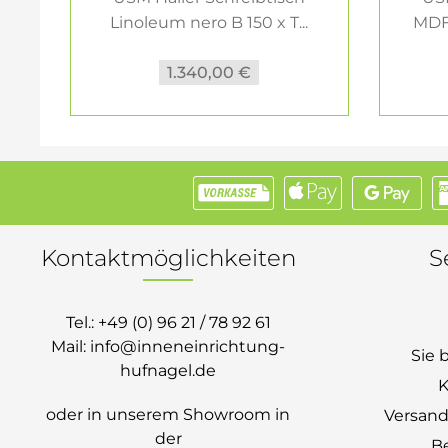
Linoleum nero B 150 x T...
MDF 
1.340,00 €
Kontaktmöglichkeiten
S
Tel.:
+49 (0) 96 21 / 78 92 61
Mail:
info@inneneinrichtung-
Sie 
hufnagel.de
K
oder in unserem Showroom in
Versand
der
B