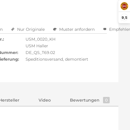
9,5
en
Nur Originale
Muster anfordern
Empfehle
.:
USM_0020_KH
USM Haller
 Nummer:
DE_QS_T69.02
ieferung:
Speditionsversand, demontiert
Hersteller
Video
Bewertungen
0