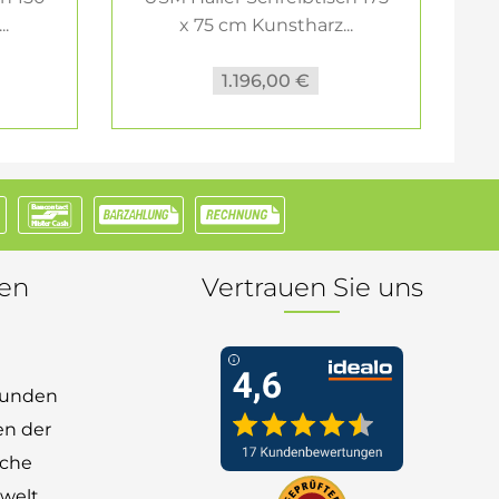
..
x 75 cm Kunstharz...
1.196,00 €
nen
Vertrauen Sie uns
 Kunden
en der
nche
welt