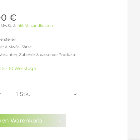
Möller Design - Beste Manufakturqualität
Ausstellungsstücke
aus Lemgo
GN AUS
00 €
Möller Design Kollektion
 % MwSt. &
inkl. Versandkosten
Sonderaktionen & Herstelleraktionen
ce
erstellen
[ more ] aus Hamburg
er & MwSt.-Sätze
Neuigkeiten der Einrichtungsbranche
liegend,
 Varianten, Zubehör & passende Produkte
behör
efreit: 1.005,04 €
ektion
% MwSt.: 1.165,85 €
: 5 - 10 Werktage
% MwSt.: 1.206,05 €
igurator
% MwSt.: 1.216,10 €
% MwSt.: 1.216,10 €
% MwSt.: 1.216,10 €
e
% MwSt.: 1.226,15 €
en die
Datenschutzbestimmungen
zur Kenntnis
n.
den
Warenkorb
arm aktivieren