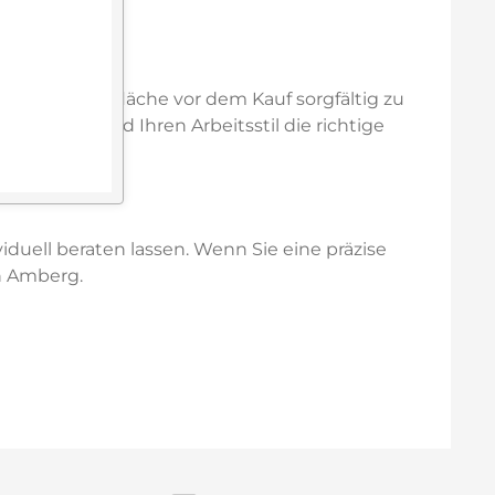
ung der Oberfläche vor dem Kauf sorgfältig zu
hren Raum und Ihren Arbeitsstil die richtige
iduell beraten lassen. Wenn Sie eine präzise
n Amberg.