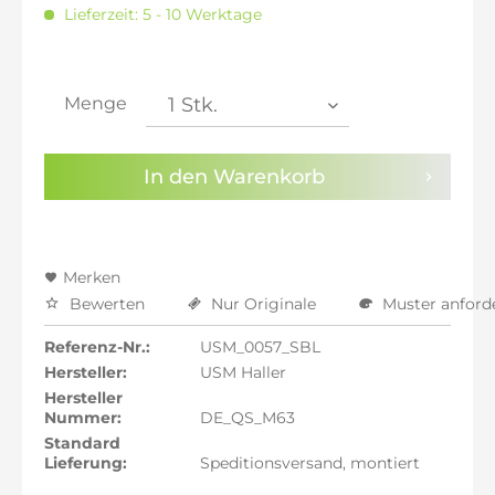
inkl. 16% MwSt.: 1.661,04 €
Lieferzeit: 5 - 10 Werktage
inkl. 20% MwSt.: 1.718,32 €
inkl. 21% MwSt.: 1.732,64 €
inkl. 21% MwSt.: 1.732,64 €
inkl. 21% MwSt.: 1.732,64 €
Menge
inkl. 22% MwSt.: 1.746,96 €
Sie haben die
Datenschutzbestimmungen
zur
In den
Warenkorb
Kenntnis genommen.
Preisalarm aktivieren
Merken
Bewerten
Nur Originale
Muster anford
Referenz-Nr.:
USM_0057_SBL
Hersteller:
USM Haller
Hersteller
Nummer:
DE_QS_M63
Standard
Lieferung:
Speditionsversand, montiert