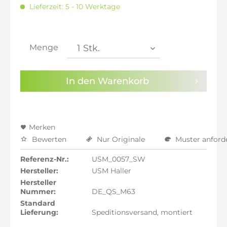
inkl. 16% MwSt.: 1.661,04 €
Lieferzeit: 5 - 10 Werktage
inkl. 20% MwSt.: 1.718,32 €
inkl. 21% MwSt.: 1.732,64 €
inkl. 21% MwSt.: 1.732,64 €
inkl. 21% MwSt.: 1.732,64 €
Menge
inkl. 22% MwSt.: 1.746,96 €
Sie haben die
Datenschutzbestimmungen
zur
In den
Warenkorb
Kenntnis genommen.
Preisalarm aktivieren
Merken
Bewerten
Nur Originale
Muster anford
Referenz-Nr.:
USM_0057_SW
Hersteller:
USM Haller
Hersteller
Nummer:
DE_QS_M63
Standard
Lieferung:
Speditionsversand, montiert