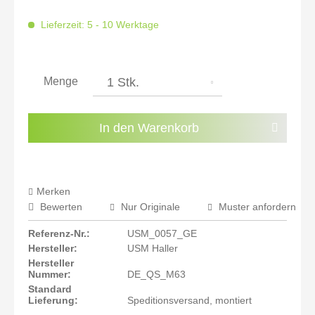
inkl. 16% MwSt.: 1.661,04 €
inkl. 20% MwSt.: 1.718,32 €
Lieferzeit: 5 - 10 Werktage
inkl. 21% MwSt.: 1.732,64 €
inkl. 21% MwSt.: 1.732,64 €
inkl. 21% MwSt.: 1.732,64 €
inkl. 22% MwSt.: 1.746,96 €
Menge
Sie haben die
Datenschutzbestimmungen
zur
Kenntnis genommen.
In den
Warenkorb
Preisalarm aktivieren
Merken
Bewerten
Nur Originale
Muster anfordern
Referenz-Nr.:
USM_0057_GE
Hersteller:
USM Haller
Hersteller
Nummer:
DE_QS_M63
Standard
Lieferung:
Speditionsversand, montiert