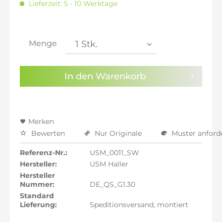
Lieferzeit: 5 - 10 Werktage
inkl. 20% MwSt.: 1.877,65 €
inkl. 21% MwSt.: 1.893,29 €
inkl. 21% MwSt.: 1.893,29 €
inkl. 21% MwSt.: 1.893,29 €
Menge
inkl. 22% MwSt.: 1.908,94 €
Sie haben die
Datenschutzbestimmungen
zur
In den
Warenkorb
Kenntnis genommen.
Preisalarm aktivieren
Merken
Bewerten
Nur Originale
Muster anford
Referenz-Nr.:
USM_0011_SW
Hersteller:
USM Haller
Hersteller
Nummer:
DE_QS_G1.30
Standard
Lieferung:
Speditionsversand, montiert