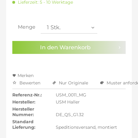
Lieferzeit: 5 - 10 Werktage
inkl. 20% MwSt.: 1.877,65 €
inkl. 21% MwSt.: 1.893,29 €
inkl. 21% MwSt.: 1.893,29 €
inkl. 21% MwSt.: 1.893,29 €
Menge
inkl. 22% MwSt.: 1.908,94 €
Sie haben die
Datenschutzbestimmungen
zur
In den
Warenkorb
Kenntnis genommen.
Preisalarm aktivieren
Merken
Bewerten
Nur Originale
Muster anford
Referenz-Nr.:
USM_0011_MG
Hersteller:
USM Haller
Hersteller
Nummer:
DE_QS_G1.32
Standard
Lieferung:
Speditionsversand, montiert