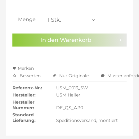
inkl. 21% MwSt.: 782,94 €
inkl. 21% MwSt.: 782,94 €
inkl. 21% MwSt.: 782,94 €
Menge
inkl. 22% MwSt.: 789,41 €
Sie haben die
Datenschutzbestimmungen
zur
In den
Warenkorb
Kenntnis genommen.
Preisalarm aktivieren
Merken
Bewerten
Nur Originale
Muster anford
Referenz-Nr.:
USM_0013_SW
Hersteller:
USM Haller
Hersteller
Nummer:
DE_QS_A.30
Standard
Lieferung:
Speditionsversand, montiert