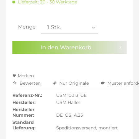
Lieferzeit: 20 - 30 Werktage
inkl. 21% MwSt.: 782,94 €
inkl. 21% MwSt.: 782,94 €
inkl. 21% MwSt.: 782,94 €
inkl. 22% MwSt.: 789,41 €
Menge
Sie haben die
Datenschutzbestimmungen
zur
Kenntnis genommen.
In den
Warenkorb
Preisalarm aktivieren
Merken
Bewerten
Nur Originale
Muster anford
Referenz-Nr.:
USM_0013_GE
Hersteller:
USM Haller
Hersteller
Nummer:
DE_QS_A.25
Standard
Lieferung:
Speditionsversand, montiert