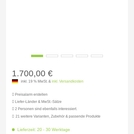
1.700,00 €
inkl. 19 % MwSt. &
inkl. Versandkosten
Preisalarm erstellen
Liefer-Länder & MwSt.-Sätze
2 Personen sind ebenfalls interessiert.
MwSt.-befreit: 1.428,57 €
21 weitere Varianten, Zubehör & passende Produkte
inkl. 16% MwSt.: 1.657,14 €
inkl. 20% MwSt.: 1.714,29 €
Lieferzeit: 20 - 30 Werktage
inkl. 21% MwSt.: 1.728,57 €