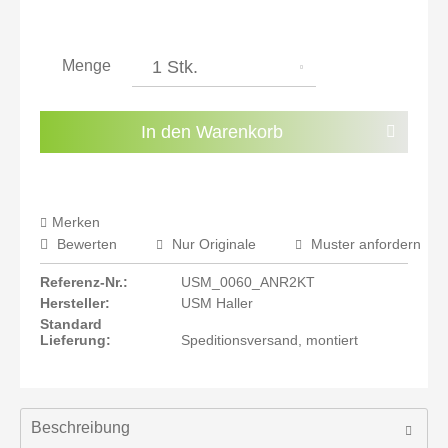
inkl. 21% MwSt.: 1.728,57 €
inkl. 21% MwSt.: 1.728,57 €
inkl. 22% MwSt.: 1.742,86 €
Menge
Sie haben die
Datenschutzbestimmungen
zur
Kenntnis genommen.
In den
Warenkorb
Preisalarm aktivieren
Merken
Bewerten
Nur Originale
Muster anfordern
Referenz-Nr.:
USM_0060_ANR2KT
Hersteller:
USM Haller
Standard
Lieferung:
Speditionsversand, montiert
Beschreibung