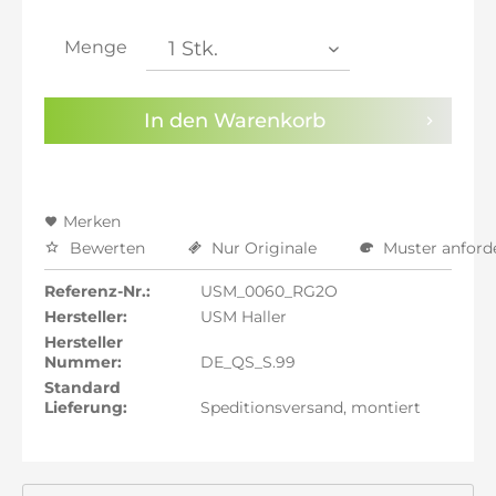
inkl. 21% MwSt.: 864,29 €
inkl. 21% MwSt.: 864,29 €
Menge
inkl. 22% MwSt.: 871,43 €
Sie haben die
Datenschutzbestimmungen
zur
In den
Warenkorb
Kenntnis genommen.
Preisalarm aktivieren
Merken
Bewerten
Nur Originale
Muster anford
Referenz-Nr.:
USM_0060_RG2O
Hersteller:
USM Haller
Hersteller
Nummer:
DE_QS_S.99
Standard
Lieferung:
Speditionsversand, montiert