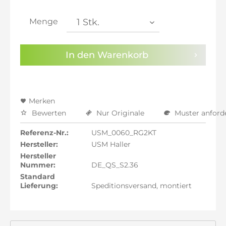
inkl. 21% MwSt.: 1.313,71 €
inkl. 21% MwSt.: 1.313,71 €
Menge
inkl. 22% MwSt.: 1.324,57 €
Sie haben die
Datenschutzbestimmungen
zur
In den
Warenkorb
Kenntnis genommen.
Preisalarm aktivieren
Merken
Bewerten
Nur Originale
Muster anford
Referenz-Nr.:
USM_0060_RG2KT
Hersteller:
USM Haller
Hersteller
Nummer:
DE_QS_S2.36
Standard
Lieferung:
Speditionsversand, montiert