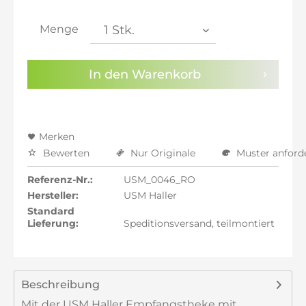
inkl. 21% MwSt.: 4.956,93 €
inkl. 21% MwSt.: 4.956,93 €
Menge
inkl. 22% MwSt.: 4.997,90 €
Sie haben die
Datenschutzbestimmungen
zur
In den
Warenkorb
Kenntnis genommen.
Preisalarm aktivieren
Merken
Bewerten
Nur Originale
Muster anford
Referenz-Nr.:
USM_0046_RO
Hersteller:
USM Haller
Standard
Lieferung:
Speditionsversand, teilmontiert
Beschreibung
Mit der USM Haller Empfangstheke mit