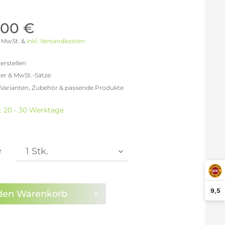
Möller Design - Beste Manufakturqualität
Ausstellungsstücke
aus Lemgo
GN AUS
,00 €
Möller Design Kollektion
 % MwSt. &
inkl. Versandkosten
Sonderaktionen & Herstelleraktionen
ce
erstellen
[ more ] aus Hamburg
er & MwSt.-Sätze
Neuigkeiten der Einrichtungsbranche
liegend,
 Varianten, Zubehör & passende Produkte
behör
efreit: 4.096,64 €
ektion
% MwSt.: 4.752,10 €
t: 20 - 30 Werktage
% MwSt.: 4.915,97 €
igurator
% MwSt.: 4.956,93 €
% MwSt.: 4.956,93 €
% MwSt.: 4.956,93 €
e
2% MwSt.: 4.997,90 €
en die
Datenschutzbestimmungen
zur Kenntnis
n.
9,5
den
Warenkorb
arm aktivieren