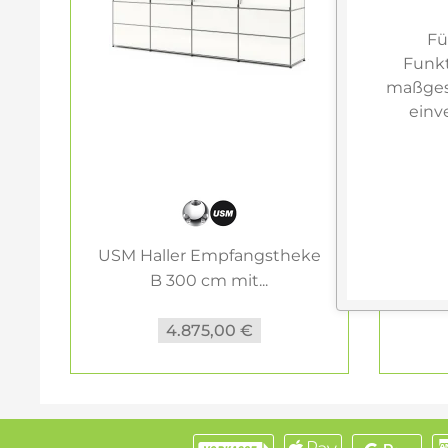
Fü
Funkt
maßgesc
einv
USM Haller Empfangstheke
USM 
B 300 cm mit...
4.875,00 €