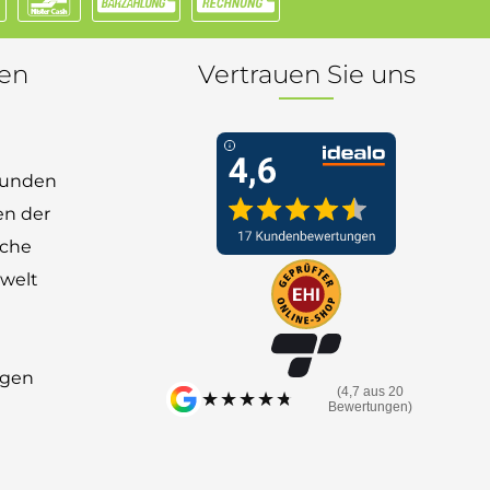
nen
Vertrauen Sie uns
 Kunden
en der
nche
welt
ngen
(4,7 aus 20
★★★★★
★★★★★
Bewertungen)