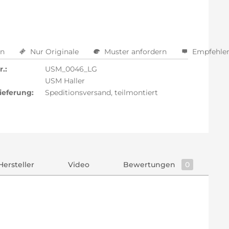
en
Nur Originale
Muster anfordern
Empfehle
.:
USM_0046_LG
USM Haller
ieferung:
Speditionsversand, teilmontiert
Hersteller
Video
Bewertungen
0