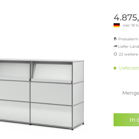
old | Polstermöbel aus Bad
& Chill-out-Sessel
Büro- & Officemöbel
s
NIMBUS – ENGINEERED DESI
Empfangstheken
4.875
STUTTGART
Schreibtische & Bürostühle
inkl. 19
NIMBUS Kollektion
n & Garderobenständer
Outdoormöbel und
Rollcontainer
ssoires
 Kommoden
Lösungen für Ihr Home Offi
Preisalarm 
ollektion
Liefer-Länd
USM Haller Büromöbel
Nils Holger Moormann - Nahe
Ungewöhnlich, Weitblickend
22 weitere
USM Haller Einzelteile & Zu
oires
MwSt.-b
Nils Holger Moormann Koll
o - Leidenschaft für
inkl. 16
es
Lieferzei
el
inkl. 20
Nils Holger Moormann Konf
inkl. 21
sco Kollektion
inkl. 21
 & Entreé
inkl. 21
Meng
& Badvorleger
inkl. 2
n
Sie hab
lien
genomme
In 
Preisal