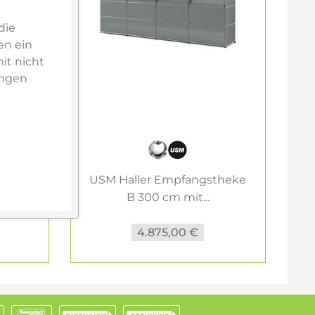
die
en ein
it nicht
ungen
theke
USM Haller Empfangstheke
U
B 300 cm mit...
4.875,00 €