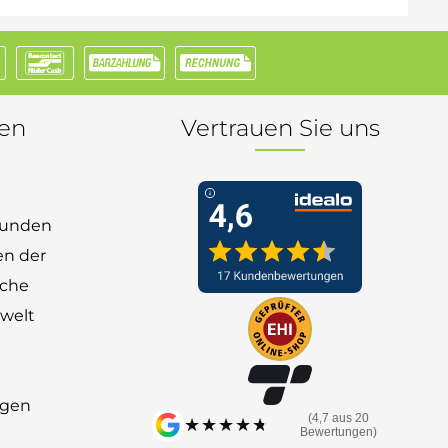
nen
Vertrauen Sie uns
 Kunden
en der
nche
welt
ngen
(4,7 aus 20
★★★★★
★★★★★
Bewertungen)