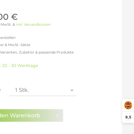
Möller Design - Beste Manufakturqualität
Ausstellungsstücke
aus Lemgo
GN AUS
,00 €
Möller Design Kollektion
 % MwSt. &
inkl. Versandkosten
Sonderaktionen & Herstelleraktionen
ce
erstellen
[ more ] aus Hamburg
er & MwSt.-Sätze
Neuigkeiten der Einrichtungsbranche
liegend,
 Varianten, Zubehör & passende Produkte
behör
efreit: 1.050,42 €
ektion
% MwSt.: 1.218,49 €
t: 20 - 30 Werktage
% MwSt.: 1.260,50 €
igurator
% MwSt.: 1.271,01 €
% MwSt.: 1.271,01 €
% MwSt.: 1.271,01 €
e
% MwSt.: 1.281,51 €
en die
Datenschutzbestimmungen
zur Kenntnis
n.
den
Warenkorb
9,5
arm aktivieren