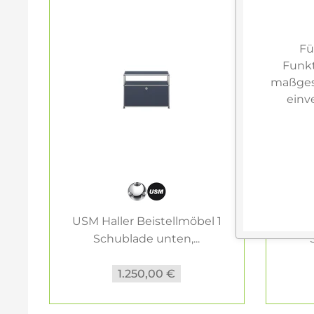
Fü
Funkt
maßgesc
einv
USM Haller Beistellmöbel 1
USM 
Schublade unten,...
1.250,00 €