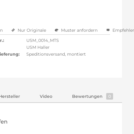
en
Nur Originale
Muster anfordern
Empfehle
.:
USM_0014_MTS
USM Haller
ieferung:
Speditionsversand, montiert
Hersteller
Video
Bewertungen
0
fen