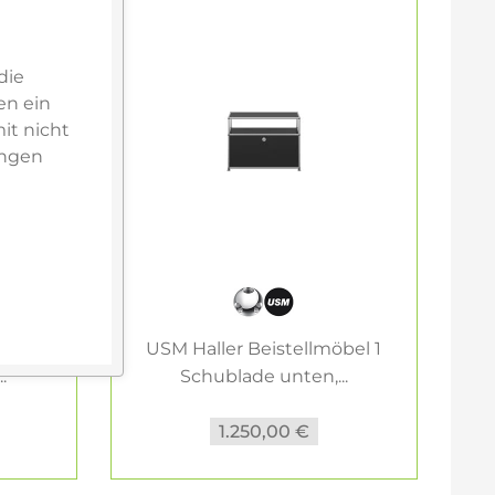
die
en ein
it nicht
ungen
bel 1
USM Haller Beistellmöbel 1
.
Schublade unten,...
1.250,00 €