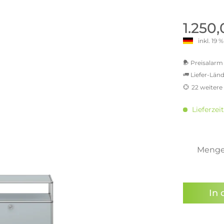
old | Polstermöbel aus Bad
& Chill-out-Sessel
Büro- & Officemöbel
s
NIMBUS – ENGINEERED DESI
Empfangstheken
1.250
STUTTGART
Schreibtische & Bürostühle
inkl. 19
NIMBUS Kollektion
n & Garderobenständer
Outdoormöbel und
Rollcontainer
ssoires
 Kommoden
Lösungen für Ihr Home Offi
Preisalarm 
ollektion
Liefer-Länd
USM Haller Büromöbel
Nils Holger Moormann - Nahe
Ungewöhnlich, Weitblickend
22 weitere
USM Haller Einzelteile & Zu
oires
MwSt.-b
Nils Holger Moormann Koll
o - Leidenschaft für
inkl. 16
es
Lieferzei
el
inkl. 20
Nils Holger Moormann Konf
inkl. 21
sco Kollektion
inkl. 21
 & Entreé
inkl. 21
Meng
& Badvorleger
inkl. 22
n
Sie hab
lien
genomme
In 
Preisal