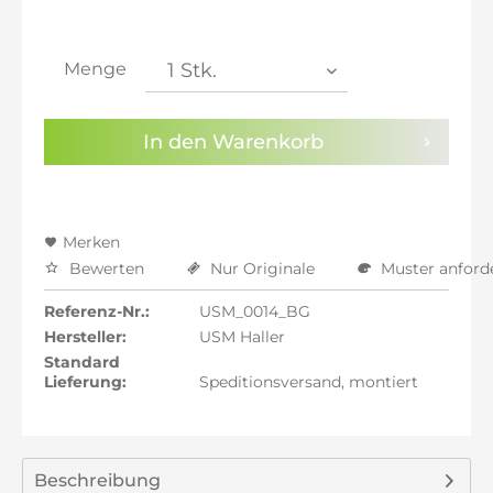
inkl. 21% MwSt.: 1.271,01 €
inkl. 21% MwSt.: 1.271,01 €
inkl. 21% MwSt.: 1.271,01 €
Menge
inkl. 22% MwSt.: 1.281,51 €
Sie haben die
Datenschutzbestimmungen
zur
In den
Warenkorb
Kenntnis genommen.
Preisalarm aktivieren
Merken
Bewerten
Nur Originale
Muster anford
Referenz-Nr.:
USM_0014_BG
Hersteller:
USM Haller
Standard
Lieferung:
Speditionsversand, montiert
Beschreibung